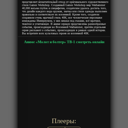
представляет незначительный отход от оригинального художественного
стиля Games Workshop. Созданный Games Workshop мир Warhammer
40,000 весьма глубок и специфичен, создателям удалось достичь того,
что дизайн каждого вида оружия, значка или стиля одежды выполнен
правильно и соответствует их вселенной. Кроме того, создатели
сохранили очень мрачный стиль 40K; все человеческие персонажи
измождены Империумом, у них мешки под глазами, всё мрачное,
тяжёлое и угнетающее. В аниме сериале представлены разнообразные
события, происходящие во Вселенной Warhammer, причём отдельная
серия расскажет о событиях, происходящих в рамках одной истории.
Вы встретите всех культовых героев из вселенной 40K.
Аниме «Молот и болтер» ТВ-1 смотреть онлайн
Плееры: