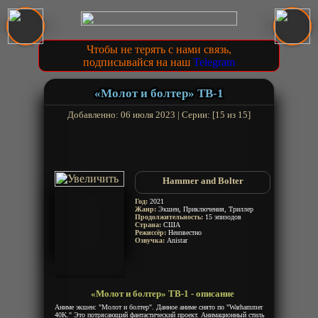
Чтобы не терять с нами связь,
подписывайся на наш
Telegram
«Молот и болтер» ТВ-1
Добавленно: 06 июля 2023 | Серии: [15 из 15]
Hammer and Bolter
Год:
2021
Жанр:
Экшен, Приключения, Триллер
Продолжительность:
15 эпизодов
Страна:
США
Режиссёр:
Неизвестно
Озвучка:
Anistar
«Молот и болтер» ТВ-1 - описание
Аниме экшен: "Молот и болтер". Данное аниме снято по "Warhammer
40K." Это потрясающий фантастический проект. Анимационный стиль