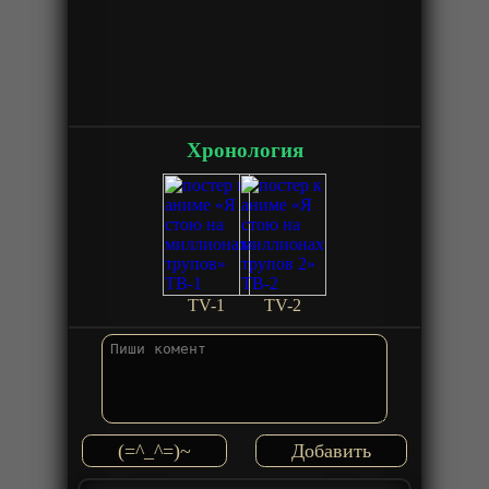
Хронология
TV-1
TV-2
(=^_^=)~