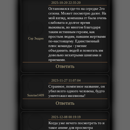
2025-10-20 22:35:20
Остановился где-то на середке 2го
сезона. Может посмотрю далее. На
мой взгляд, компашка гг была очень
слабовата и долгое время
выживала, во многом благодаря
таким истинным героям, как
простым людям, павшим жертвами
Сэр Зндрю
по-настоящему. Единственный
плюс команды - умение
объединить людей и помогать им
довольно нехитрыми шнягами и
приемами.
Ответить
2023-11-27 11:07:04
Странное, помпезное название, он
убил всего одного человека, будто
уничтожил миллионы!
Sunrise1409
Ответить
2021-12-08 00:19:19
Когда уже нечего посмотреть то и
такое аниме для просмотра