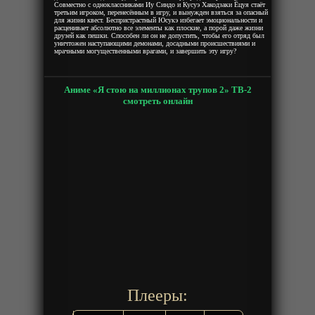
Совместно с одноклассниками Иу Синдо и Кусуэ Хакодзаки Ёцуя стаёт
третьим игроком, перенесённым в игру, и вынужден взяться за опасный
для жизни квест. Беспристрастный Юсукэ избегает эмоциональности и
расценивает абсолютно все элементы как плоские, а порой даже жизни
друзей как пешки. Способен ли он не допустить, чтобы его отряд был
уничтожен наступающими демонами, досадными происшествиями и
мрачными могущественными врагами, и завершить эту игру?
Аниме «Я стою на миллионах трупов 2» ТВ-2
смотреть онлайн
Плееры: