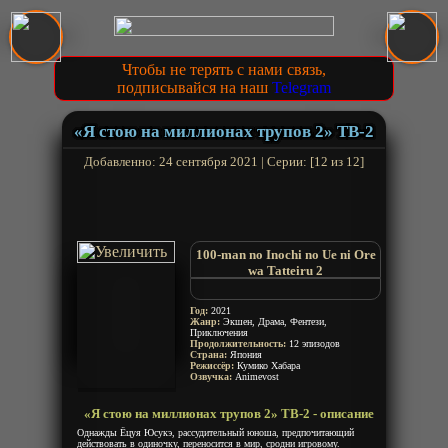
Чтобы не терять с нами связь,
подписывайся на наш
Telegram
«Я стою на миллионах трупов 2» ТВ-2
Добавленно: 24 сентября 2021 | Серии: [12 из 12]
100-man no Inochi no Ue ni Ore
wa Tatteiru 2
Я стою на 1 000 000 трупов 2
Im standing on 1,000,000 lives 2
Год:
2021
Im Standing on a Million Lives 2
Жанр:
Экшен, Драма, Фентези,
Приключения
Я стою на миллионе трупов 2
Продолжительность:
12 эпизодов
Страна:
Япония
Режиссёр:
Кумико Хабара
Озвучка:
Animevost
«Я стою на миллионах трупов 2» ТВ-2 - описание
Однажды Ёцуя Юсукэ, рассудительный юноша, предпочитающий
действовать в одиночку, переносится в мир, сродни игровому.