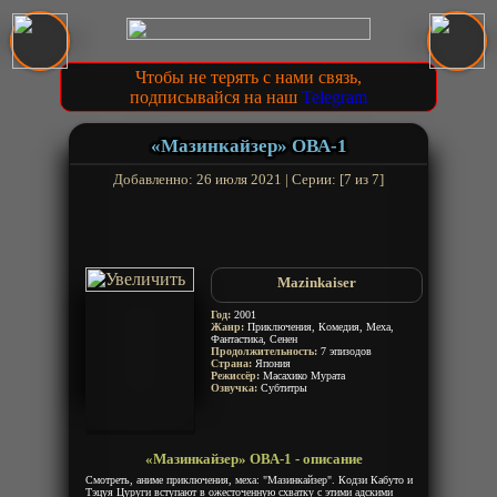
Чтобы не терять с нами связь,
подписывайся на наш
Telegram
«Мазинкайзер» ОВА-1
Добавленно: 26 июля 2021 | Серии: [7 из 7]
Mazinkaiser
Год:
2001
Жанр:
Приключения, Комедия, Меха,
Фантастика, Сенен
Продолжительность:
7 эпизодов
Страна:
Япония
Режиссёр:
Масахико Мурата
Озвучка:
Субтитры
«Мазинкайзер» ОВА-1 - описание
Смотреть, аниме приключения, меха: "Мазинкайзер". Кодзи Кабуто и
Тэцуя Цуруги вступают в ожесточенную схватку с этими адскими