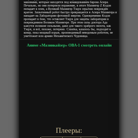
машинами, которые находятся под командованием барона Асюра.
Печально, но они потерпели поражение, в итоге Мазингер Z Кодзи
попадает в плен, а Великий Мазингер Тэцуя серьёзно повреждён
врагом. Захваченный робот быстро превращается в Асюра Мазингера и
нападает на Лабораторию фотонной энергии. Одновременно Кодзи
пропадает в бою, что оставляет Тэцуя для защиты лаборатории в
поврежденном Великом Мазингере. При этом силы доктора Ада
кажутся излишне сильными, даже для такого храброго пилота, как
Тэцуя, и всё, похоже, потеряно. Схватка, казалось бы, подходит к
концу, пока мощный взрыв, произведенный неведомым роботом, не
уничтожит всю армию Механического Чудовища.
Аниме «Мазинкайзер» ОВА-1 смотреть онлайн
Плееры: