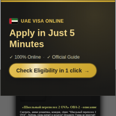
Чтобы не терять с нами связь,
подписывайся на наш
Telegram
«Школьный переполох 2 OVA» ОВА-2
Добавленно: 01 апреля 2021 | Серии: [2 из 2]
School Rumble San Gakki
Год:
2008
Жанр:
Комедия, Школа, Романтика, Сенен
Продолжительность:
2 эпизода
Страна:
Япония
Режиссёр:
Синдзи Такамацу
Озвучка:
Дубляж
«Школьный переполох 2 OVA» ОВА-2 - описание
Смотреть, аниме романтика, комедия, сёнен: "Школьный переполох 2
OVA". Любовь снова витает в воздухе! Цукамото Тэнма не перестаёт