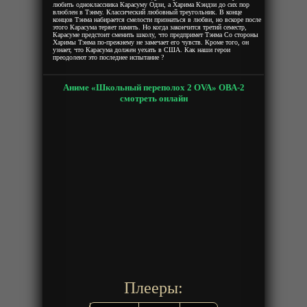
любить одноклассника Карасуму Одзи, а Харима Кэндзи до сих пор
влюблен в Тэнму. Классический любовный треугольник. В конце
концов Тэнма набирается смелости признаться в любви, но вскоре после
этого Карасума теряет память. Но когда закончится третий семестр,
Карасуме предстоит сменить школу, что предпримет Тэнма Со стороны
Харимы Тэнма по-прежнему не замечает его чувств. Кроме того, он
узнает, что Карасума должен уехать в США. Как наши герои
преодолеют это последнее испытание ?
Аниме «Школьный переполох 2 OVA» ОВА-2
смотреть онлайн
Плееры: