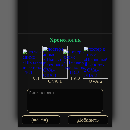
Хронология
TV-1
TV-2
OVA-1
OVA-2
(=^_^=)~