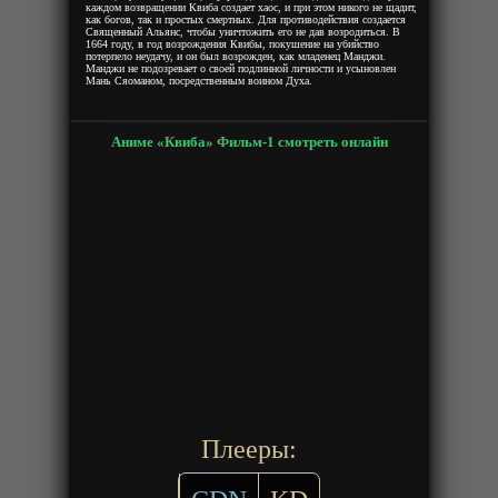
каждом возвращении Квиба создает хаос, и при этом никого не щадит,
как богов, так и простых смертных. Для противодействия создается
Священный Альянс, чтобы уничтожить его не дав возродиться. В
1664 году, в год возрождения Квибы, покушение на убийство
потерпело неудачу, и он был возрожден, как младенец Манджи.
Манджи не подозревает о своей подлинной личности и усыновлен
Мань Сяоманом, посредственным воином Духа.
Аниме «Квиба» Фильм-1 смотреть онлайн
Плееры: