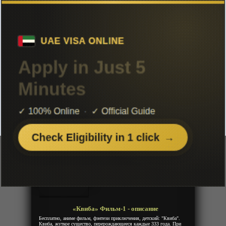
Чтобы не терять с нами связь,
подписывайся на наш
Telegram
«Квиба» Фильм-1
Добавленно: 16 мая 2023 | Серии: [1 из 1]
Kuiba: Zhi Shiwanhuoji
Куйба
Год:
2011
Жанр:
Экшен, Приключения, Фентези
Продолжительность:
1 эпизод
Страна:
Китай
Режиссёр:
Неизвестно
Озвучка:
Дубляж
«Квиба» Фильм-1 - описание
Бесплатно, аниме фильм, фэнтези приключения, детский: "Квиба".
Квиба, жуткое существо, перерождающееся каждые 333 года. При