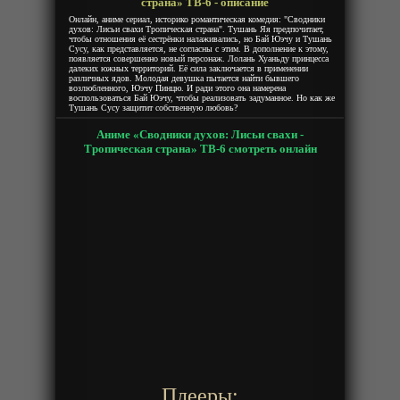
страна» ТВ-6 - описание
Онлайн, аниме сериал, историко романтическая комедия: "Сводники
духов: Лисьи свахи Тропическая страна". Тушань Яя предпочитает,
чтобы отношения её сестрёнки налаживались, но Бай Юэчу и Тушань
Сусу, как представляется, не согласны с этим. В дополнение к этому,
появляется совершенно новый персонаж. Лолань Хуаньду принцесса
далеких южных территорий. Её сила заключается в применении
различных ядов. Молодая девушка пытается найти бывшего
возлюбленного, Юэчу Пинцю. И ради этого она намерена
воспользоваться Бай Юэчу, чтобы реализовать задуманное. Но как же
Тушань Сусу защитит собственную любовь?
Аниме «Сводники духов: Лисьи свахи -
Тропическая страна» ТВ-6 смотреть онлайн
Плееры: