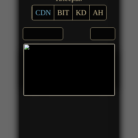
CDN
BIT
KD
AH