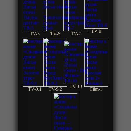
TV-8
TV-5
TV-6
TV-7
TV-10
TV-9.1
TV-9.2
Film-1