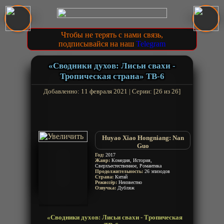
Чтобы не терять с нами связь,
подписывайся на наш
Telegram
«Сводники духов: Лисьи свахи -
Тропическая страна» ТВ-6
Добавленно: 11 февраля 2021 | Серии: [26 из 26]
Huyao Xiao Hongniang: Nan
Guo
Год:
2017
Жанр:
Комедия, История,
Сверхъестественное, Романтика
Продолжительность:
26 эпизодов
Страна:
Китай
Режиссёр:
Неизвестно
Озвучка:
Дубляж
«Сводники духов: Лисьи свахи - Тропическая