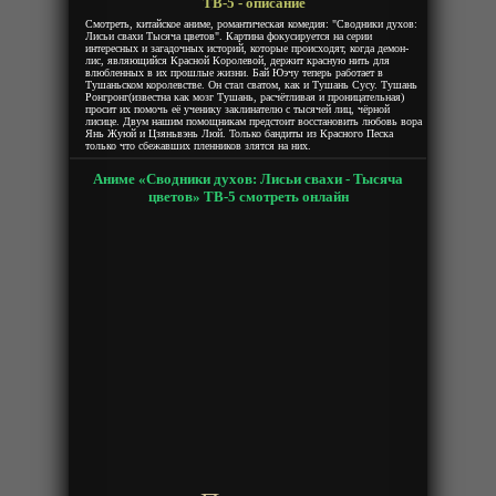
ТВ-5 - описание
Смотреть, китайское аниме, романтическая комедия: "Сводники духов:
Лисьи свахи Тысяча цветов". Картина фокусируется на серии
интересных и загадочных историй, которые происходят, когда демон-
лис, являющийся Красной Королевой, держит красную нить для
влюбленных в их прошлые жизни. Бай Юэчу теперь работает в
Тушаньском королевстве. Он стал сватом, как и Тушань Сусу. Тушань
Ронгронг(известна как мозг Тушань, расчётливая и проницательная)
просит их помочь её ученику заклинателю с тысячей лиц, чёрной
лисице. Двум нашим помощникам предстоит восстановить любовь вора
Янь Жуюй и Цзяньвэнь Люй. Только бандиты из Красного Песка
только что сбежавших пленников злятся на них.
Аниме «Сводники духов: Лисьи свахи - Тысяча
цветов» ТВ-5 смотреть онлайн