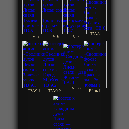
TV-8
TV-5
TV-6
TV-7
TV-10
TV-9.1
TV-9.2
Film-1