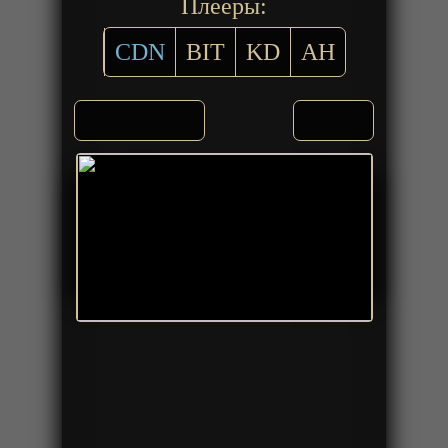
Плееры:
CDN
BIT
KD
AH