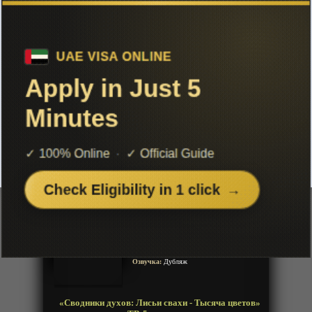
Чтобы не терять с нами связь,
подписывайся на наш
Telegram
«Сводники духов: Лисьи свахи -
Тысяча цветов» ТВ-5
Добавленно: 10 февраля 2021 | Серии: [15 из 15]
Huyao Xiao Hongniang: Qian
Yan
Год:
2017
Жанр:
Комедия, История,
Сверхъестественное, Романтика
Продолжительность:
15 эпизодов
Страна:
Китай
Режиссёр:
Неизвестно
Озвучка:
Дубляж
«Сводники духов: Лисьи свахи - Тысяча цветов»