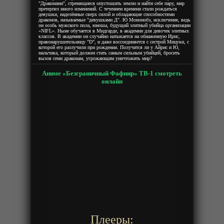
"Драконами", стремящиеся опустошить землю и найти себе пару, мир
претерпел много изменений. С течением времени стали рождаться
девушки, наделённые сверх силой и обладающие способностями
драконов, называемые "девушками Д". Ю Мононобэ, исключение, ведь
он особь мужского пола, юноша, будущий элитный убийца организации
«NIFL». Ныне обучается в Мидгарде, в академии для девочек элитных
классов. В академии он случайно натыкается на обнаженную Ирис,
правонарушительницу "D", и даже воссоединяется с сестрой Мицуки, с
которой его разлучили при рождении. Получится ли у Айрис и Ю,
мальчика, который должен стать самым сильным убийцей, бросить
вызов семи драконам, угрожающим уничтожить мир?
Аниме «Безграничный Фафнир» ТВ-1 смотреть
онлайн
Плееры: