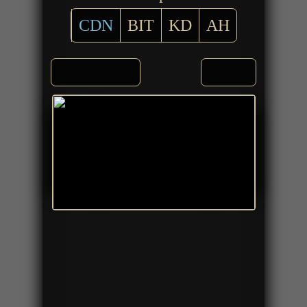
CDN
BIT
KD
AH