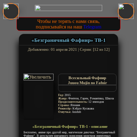
Чтобы не терять с нами связь,
подписывайся на наш
Telegram
«Безграничный Фафнир» ТВ-1
Добавленно: 01 апреля 2021 | Серии: [12 из 12]
Всесильный Фафнир
Juuou Mujin no Fafnir
Unlimited Fafnir
Год:
2015
Жанр:
Фентези, Гарем, Романтика, Школа
Продолжительность:
12 эпизодов
Страна:
Япония
Режиссёр:
Кэйдзо Кусакава
Озвучка:
Anidub
«Безграничный Фафнир» ТВ-1 - описание
Бесплатно, аниме про другой мир, магические девочки: "Безграничный
Фафнир". В результате внезапного появления монстров именуемых