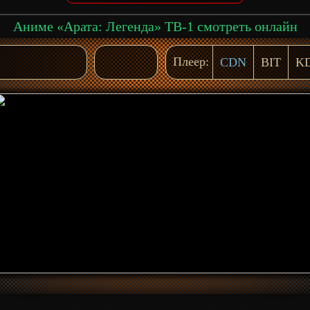
Аниме «Арата: Легенда» ТВ-1 смотреть онлайн
Плеер:
CDN
BIT
K