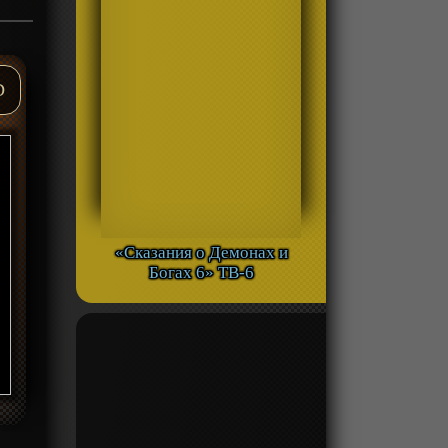
D
«Сказания о Демонах и
Богах 6» ТВ-6