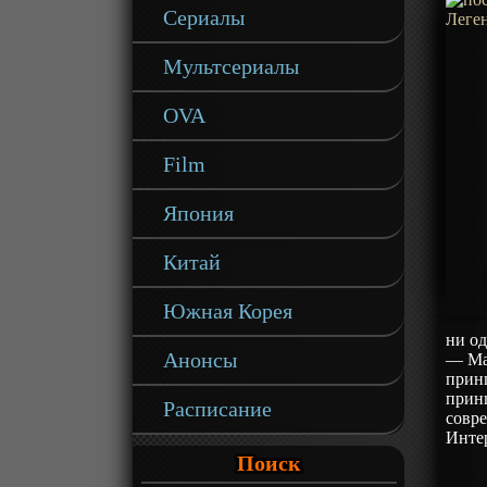
Сериалы
Мультсериалы
OVA
Film
Япония
Китай
Южная Корея
ни о
Анонсы
— Ма
прин
принц
Расписание
совр
Интер
Поиск