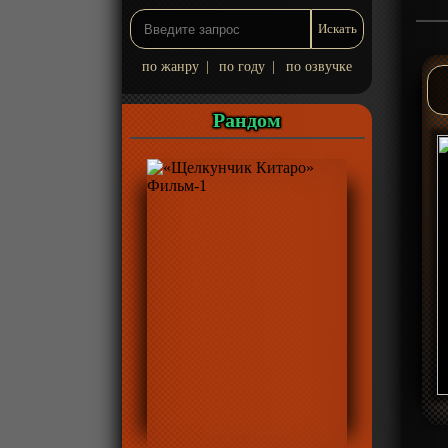
по жанру
|
по году
|
по озвучке
Рандом