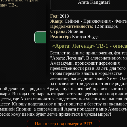
Arata Kangatari
Год:
2013
Жанр:
Сэйнэн
•
Приключения
•
Фенте
Продолжительность:
12 эпизодов
Страна:
Япония
Режиссёр:
Кэндзи Ясуда
«Арата: Легенда» ТВ-1 - опис
Бесплатно, аниме приключения, фэнтез
"Арата: Легенда". В альтернативном м
Амавакуми, происходит церемония
преемственности раз в 30 лет, для того
чтобы передать власть в королевстве
женщине, наследнице клана Химе. Од
за последние три десятилетия не родил
дной девочки, а родился Арата, внук нынешней правительницы к
кари. Выхода нет, парень отправляется на церемонию под видо
цессы, где Арата становится свидетелем покушения на нынешн
ессу. Юношу подставляют и при попытке к бегству он оказывае
еменной Японии, а современный Арата попадает в мир Амаваку
есно кому из них будет легче прижиться в чужом мире?!
Наш плеер под номером BIT!