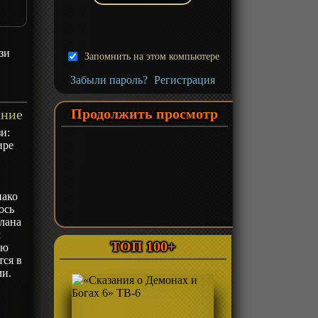
зи
Запомнить на этом компьютере
Забыли пароль?
Регистрация
Продолжить просмотр
ание
и:
ире
нако
ось
лана
м
ТОП 100+
юю
тся в
ми.