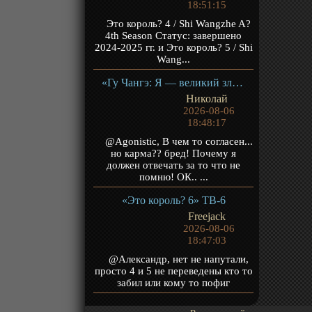
18:51:15
Это король? 4 / Shi Wangzhe A?
4th Season Статус: завершено
2024-2025 гг. и Это король? 5 / Shi
Wang...
«Гу Чангэ: Я — великий злодей Небесной Судьбы» ТВ-1
Николай
2026-08-06
18:48:17
@Agonistic, В чем то согласен...
но карма?? бред! Почему я
должен отвечать за то что не
помню! ОК.. ...
«Это король? 6» ТВ-6
Freejack
2026-08-06
18:47:03
@Александр, нет не напутали,
просто 4 и 5 не переведены кто то
забил или кому то пофиг