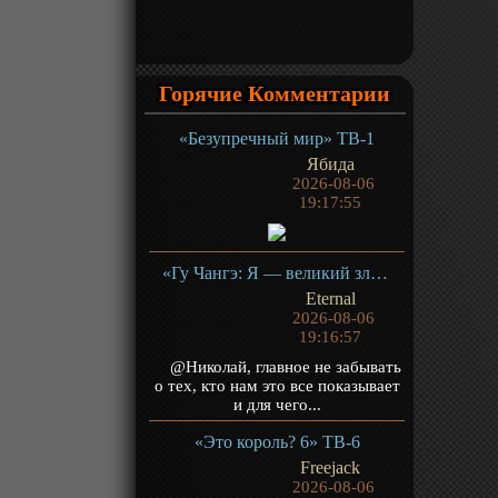
Горячие Комментарии
«Безупречный мир» ТВ-1
Ябида
2026-08-06
19:17:55
«Гу Чангэ: Я — великий злодей Небесной Судьбы» ТВ-1
Eternal
2026-08-06
19:16:57
@Николай, главное не забывать
о тех, кто нам это все показывает
и для чего...
«Это король? 6» ТВ-6
Freejack
2026-08-06