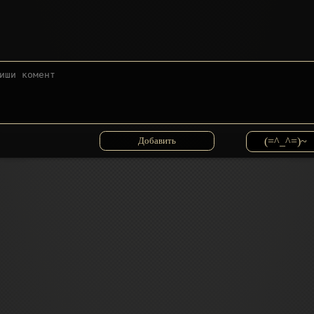
(=^_^=)~