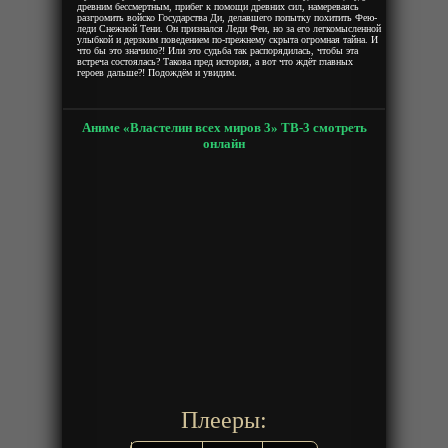
древним бессмертным, прибег к помощи древних сил, намереваясь
разгромить войско Государства Ди, делавшего попытку похитить Фею-
леди Снежной Тени. Он признался Леди Феи, но за его легкомысленной
улыбкой и дерзким поведением по-прежнему скрыта огромная тайна. И
что бы это значило?! Или это судьба так распорядилась, чтобы эта
встреча состоялась? Такова пред история, а вот что ждёт главных
героев дальше?! Подождём и увидим.
Аниме «Властелин всех миров 3» ТВ-3 смотреть
онлайн
Плееры: