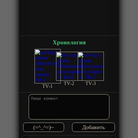
Хронология
TV-2
TV-3
TV-1
(=^_^=)~