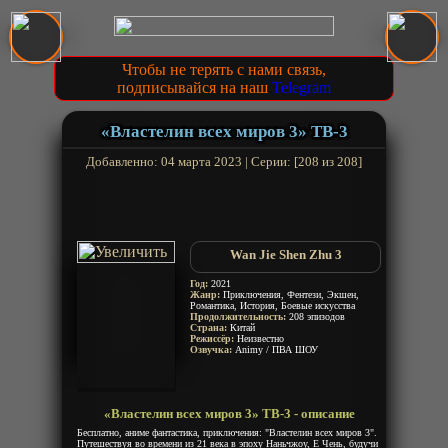
Чтобы не терять с нами связь,
подписывайся на наш
Telegram
«Властелин всех миров 3» ТВ-3
Добавленно: 04 марта 2023 | Серии: [208 из 208]
Wan Jie Shen Zhu 3
Год:
2021
Жанр:
Приключения, Фентези, Экшен,
Романтика, История, Боевые искусства
Продолжительность:
208 эпизодов
Страна:
Китай
Режиссёр:
Неизвестно
Озвучка:
Animy / ПВА ШОУ
«Властелин всех миров 3» ТВ-3 - описание
Бесплатно, аниме фантастика, приключения: "Властелин всех миров 3".
Путешествуя во времени из 21 века в эпоху Наньчжоу, Е Чень, будучи