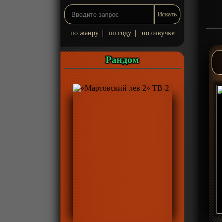
по жанру
|
по году
|
по озвучке
Рандом