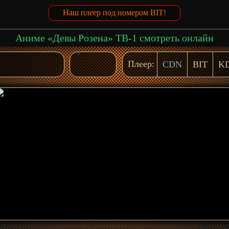
Наш плеер под номером BIT!
Аниме «Девы Розена» ТВ-1 смотреть онлайн
Плеер:
CDN
BIT
K