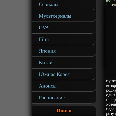
Сериалы
Мультсериалы
OVA
Film
Япония
Китай
Южная Корея
пункт
Анонсы
возвр
родну
один 
Расписание
не пр
Розен
надо 
Поиск
розу-