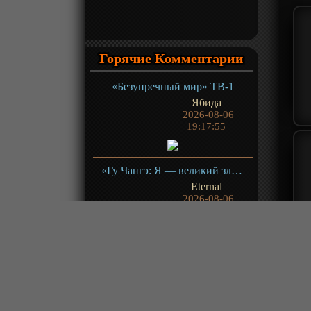
Горячие Комментарии
«Безупречный мир» ТВ-1
Ябида
2026-08-06
19:17:55
«Гу Чангэ: Я — великий злодей Небесной Судьбы» ТВ-1
Eternal
2026-08-06
19:16:57
@Николай, главное не забывать
о тех, кто нам это все показывает
и для чего...
«Это король? 6» ТВ-6
Freejack
2026-08-06