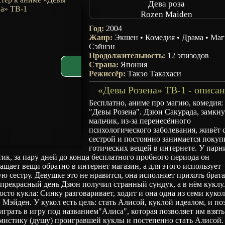
Дева роза
Rozen Maiden
Год:
2004
Жанр:
Экшен
•
Комедия
•
Драма
•
Маг
Сэйнэн
Продолжительность:
12 эпизодов
Страна:
Япония
Режиссёр:
Такэо Такахаси
«Девы Розена» ТВ-1 - описа
Бесплатно, аниме про магию, комедия:
"Девы Розена". Дзюн Сакурада, замкн
мальчик, из-за перенесённого
психологического заболевания, живёт 
сестрой и постоянно занимается поку
готических вещей в интернете. У пар
ик, за пару дней до конца бесплатного пробного периода он
ащает вещи обратно в интернет магазин, а для этого использует
ю сестру. Девушке это не нравится, она исполняет прихоть брата
прекрасный день Дзюн получил странный сундук, а в нём куклу
осто кукла: Синку разговаривает, ходит и она одна из семи куко
 Мэйден. У кукол есть цель: стать Алисой, куклой идеалом, и по
играть в игру под названием"Алиса", которая позволяет им взять
мистику (душу) проигравшей куклы и постепенно стать Алисой.