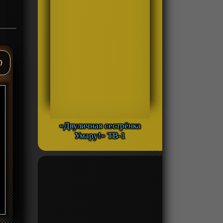
D
«Двуличная сестрёнка
Умару!» ТВ-1