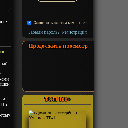
ия
•
Запомнить на этом компьютере
Забыли пароль?
Регистрация
Продолжить просмотр
ние
утый
с
пками
нишки
ТОП 100+
. В
. Но
л
этому