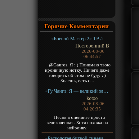
Горячие Комментарии
«Боевой Мастер 2» ТВ-2
Посторонний В
2026-08-06
06:44:57
@Gauros, Я : ) Понимаю твою
ироничную нотку. Ничего даже
говорить об этом не буду : )
Знаешь, есть с...
«Гу Чангэ: Я — великий злодей Небесной Судьбы» ТВ-1
kotoo
2026-08-06
04:20:35
Песня в опенинге просто
великолепная. Хотя похожа на
нейронку.
«Расколотая битвой синева небес 5» ТВ-5