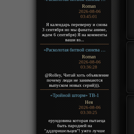
Roman
2026-08-06
03:45:01
Я календарь переверну и снова
3 сентября но мы фанаты аниме,
ждем 6 сентября) Я на комменты
ваши вз...
«Расколотая битвой синева небес 5» ТВ-5
Roman
2026-08-06
03:36:28
@Rolley, Читай хоть объявление
почему люди не занимаются
выпуском новых серий))).
«Тройной шторм» ТВ-1
Нея
2026-08-06
03:30:25
ерундовина которая пытаеца
быть пародией на
"дддпришельцев"! ужто лучше