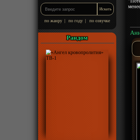
"Поте
менее
по жанру
|
по году
|
по озвучке
Рандом