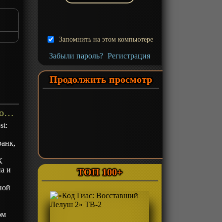
Запомнить на этом компьютере
Забыли пароль?
Регистрация
Продолжить просмотр
«Human Lost: Исповедь неполноценного человека» Фильм-1 - описание
st:
ранк,
К
а и
ТОП 100+
ной
ом