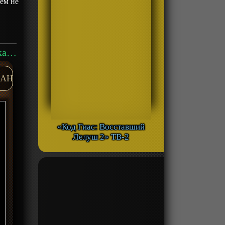
ем не
Аниме «Human Lost: Исповедь неполноценного человека» Фильм-1 смотреть онлайн
AH
«Код Гиас: Восставший
Лелуш 2» ТВ-2