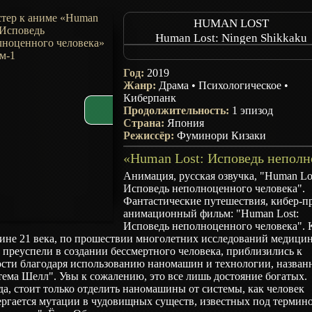
HUMAN LOST
Human Lost: Ningen Shikkaku
Потеря человечности
No Longer Human
Год:
2019
Жанр:
Драма
•
Психологическое
•
Киберпанк
Продолжительность:
1 эпизод
Страна:
Япония
Режиссёр:
Фуминори Кизаки
Анимация, русская озвучка, "Human Lo
Исповедь неполноценного человека".
Фантастические путешествия, кибер-п
анимационный фильм: "Human Lost:
Исповедь неполноценного человека". 
дине 21 века, по прошествии многолетних исследований медицин
 преуспели в создании бессмертного человека, приблизились к
ости благодаря использованию наномашин и технологии, назван
ема Шелл". Увы к сожалению, это все лишь достояние богатых.
а, стоит только отделить наномашины от системы, как человек
ергается мутации в чудовищных существ, известных под термин