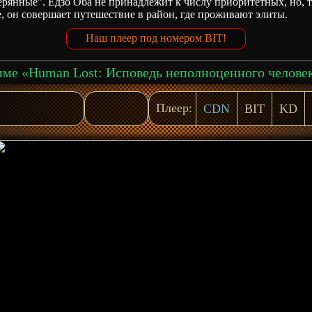
рянные". Ёдзо Оба не принадлежит к числу приоритетных, но, т
, он совершает путешествие в район, где проживают элиты.
Наш плеер под номером BIT!
Плеер:
CDN
BIT
KD