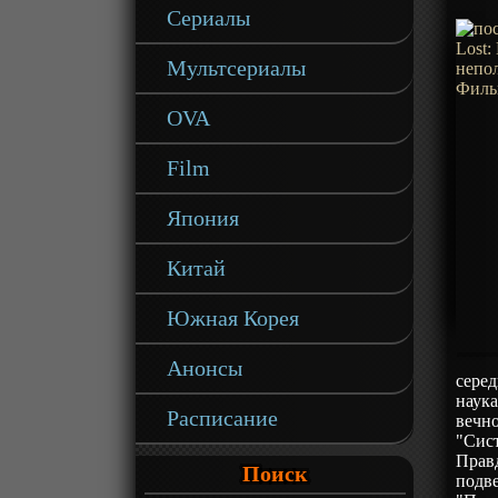
Сериалы
Мультсериалы
OVA
Film
Япония
Китай
Южная Корея
Анонсы
сере
наука
Расписание
вечн
"Сист
Правд
Поиск
подв