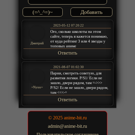
(=^_^=)~
2023-05-12 07:20:22
Ого, сколько школоты на этом
сайте, теперь я кажется понимаю,
от куда рейтинг 3 или 4 звезды у
Дмитрий
топовых аниме
Ответить
2021-08-07 01:02:30
Парни, смотреть советую, для
развития логики. P/S1/ Если не
зашло, двери рядом, там =->>>
P/S2/ Если не зашло, двери рядом,
=Nyuu=
там <<<-=
Ответить
© 2025 anime-bit.ru
admin@anime-bit.ru
Пользовательское соглашение