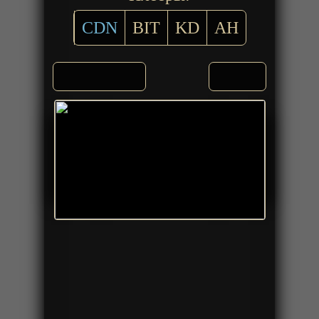
CDN
BIT
KD
AH