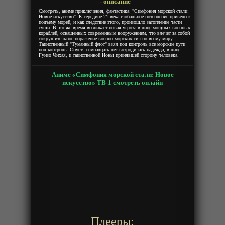
- описание
Смотреть, аниме приключения, фантастика: "Симфония морской стали:
Новое искусство". К середине 21 века глобальное потепление привело к
подъему морей, и как следствие этого, произошло затопление части
суши. В это же время возникает новая угроза в лице мощных военных
кораблей, оснащенных современным вооружением, что влечет за собой
сокрушительное поражение военно-морских сил по всему миру.
Таинственный "Туманный флот" взял под контроль все морские пути
под контроль. Спустя семнадцать лет возродилась надежда, в лице
Гунзо Чихая, и таинственной Ионы принявшей сторону человека.
Аниме «Симфония морской стали: Новое
искусство» ТВ-1 смотреть онлайн
Плееры: