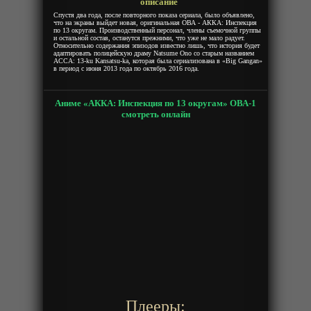
описание
Спустя два года, после повторного показа сериала, было объявлено,
что на экраны выйдет новая, оригинальная ОВА - АККА: Инспекция
по 13 округам. Производственный персонал, члены съемочной группы
и остальной состав, останутся прежними, что уже не мало радует.
Относительно содержания эпизодов известно лишь, что история будет
адаптировать полицейскую драму Natsume Ono со старым названием
ACCA: 13-ku Kansatsu-ka, которая была сериализована в «Big Gangan»
в период с июня 2013 года по октябрь 2016 года.
Аниме «АККА: Инспекция по 13 округам» ОВА-1
смотреть онлайн
Плееры: