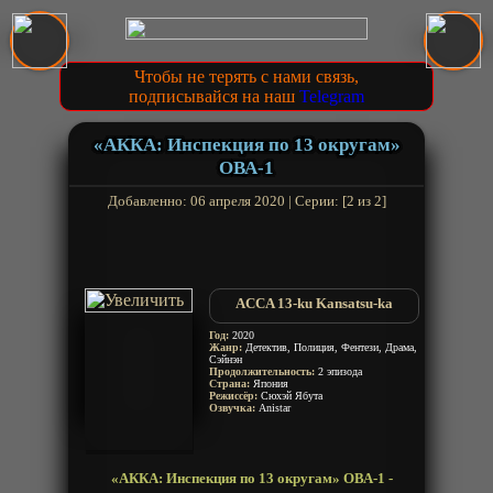
Чтобы не терять с нами связь,
подписывайся на наш
Telegram
«АККА: Инспекция по 13 округам»
ОВА-1
Добавленно: 06 апреля 2020 | Серии: [2 из 2]
ACCA 13-ku Kansatsu-ka
Год:
2020
Жанр:
Детектив, Полиция, Фентези, Драма,
Сэйнэн
Продолжительность:
2 эпизода
Страна:
Япония
Режиссёр:
Сюхэй Ябута
Озвучка:
Anistar
«АККА: Инспекция по 13 округам» ОВА-1 -