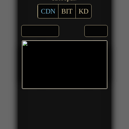
CDN
BIT
KD