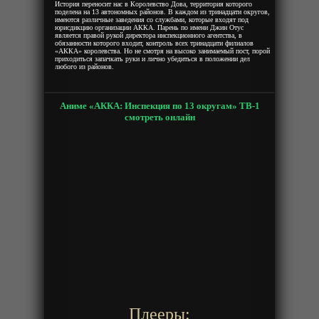
История переносит нас в Королевство Дова, территория которого
поделена на 13 автономных районов. В каждом из тринадцати округов,
имеются различные заведения со службами, которые входят под
юрисдикцию организации АККА. Парень по имени Джин Отус
является правой рукой директора инспекционного агентства, в
обязанности которого входит, контроль всех тринадцати филиалов
«АККА» королевства. Но не смотря на высоко занимаемый пост, порой
приходиться запачкать руки и лично убедиться в положении дел
любого из районов.
Аниме «АККА: Инспекция по 13 округам» ТВ-1
смотреть онлайн
Плееры: