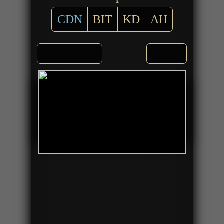
CDN
BIT
KD
AH