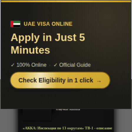
Чтобы не терять с нами связь,
подписывайся на наш
Telegram
«АККА: Инспекция по 13 округам»
ТВ-1
Добавленно: 01 мая 2018 | Серии: [12 из 12]
ACCA: 13-ku Kansatsu-ka
Год:
2017
Жанр:
Детектив, Полиция, Фентези, Драма,
Сэйнэн
Продолжительность:
12 эпизодов
Страна:
Япония
Режиссёр:
Сюхэй Ябута
Озвучка:
Anilibria
«АККА: Инспекция по 13 округам» ТВ-1 - описание