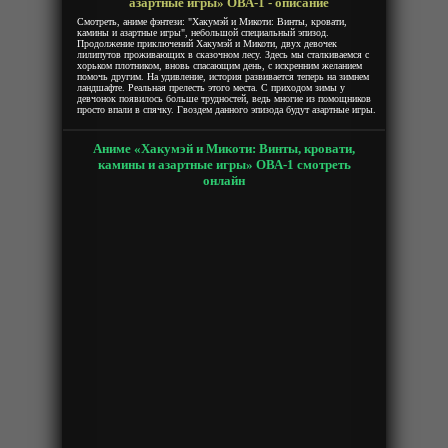
азартные игры» ОВА-1 - описание
Смотреть, аниме фэнтези: "Хакумэй и Микоти: Винты, кровати,
камины и азартные игры", небольшой специальный эпизод.
Продолжение приключений Хакумэй и Микоти, двух девочек
лилипутов проживающих в сказочном лесу. Здесь мы сталкиваемся с
хорьком плотником, вновь спасающим день, с искренним желанием
помочь другим. На удивление, история развивается теперь на зимнем
ландшафте. Реальная прелесть этого места. С приходом зимы у
девчонок появилось больше трудностей, ведь многие из помощников
просто впали в спячку. Гвоздем данного эпизода будут азартные игры.
Аниме «Хакумэй и Микоти: Винты, кровати,
камины и азартные игры» ОВА-1 смотреть
онлайн