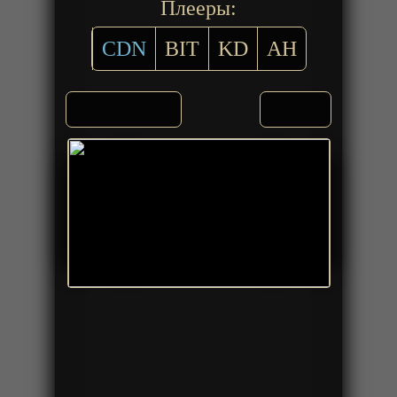
Плееры:
CDN
BIT
KD
AH