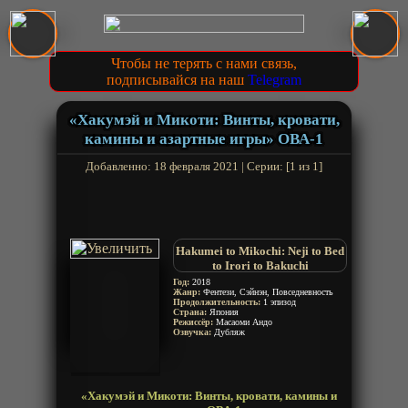
Чтобы не терять с нами связь,
подписывайся на наш
Telegram
«Хакумэй и Микоти: Винты, кровати,
камины и азартные игры» ОВА-1
Добавленно: 18 февраля 2021 | Серии: [1 из 1]
Hakumei to Mikochi: Neji to Bed
to Irori to Bakuchi
Год:
2018
Жанр:
Фентези, Сэйнэн, Повседневность
Продолжительность:
1 эпизод
Страна:
Япония
Режиссёр:
Масаоми Андо
Озвучка:
Дубляж
«Хакумэй и Микоти: Винты, кровати, камины и