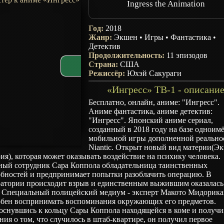
Ingress the Animation
Год:
2018
Жанр:
Экшен
•
Игры
•
Фантастика
•
Детектив
Продолжительность:
11 эпизодов
Страна:
США
Режиссёр:
Юхэй Сакураги
«Ингресс» ТВ-1 - описани
Бесплатно, онлайн, аниме: "Ингресс".
Аниме фантастика, аниме детектив:
"Ингресс". Японский аниме сериал,
созданный в 2018 году на базе одноим
мобильной игры дополненной реально
Niantic. Открыт новый вид материи(Эк
ия), которая может оказывать воздействие на психику человека.
ный сотрудник Сара Коппола обладательница таинственных
обностей и предпринимает попытки разоблачить операцию. В
ратории происходит взрыв и единственным выжившим оказалась
. Специальный полицейский медиум - эксперт Макото Мидорика
обен воспринимать воспоминания окружающих его предметов.
оснувшись к кольцу Сары Коппола находящейся в коме и получи
ния о том, что случилось в штаб-квартире, он получил первое