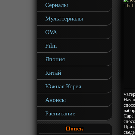
Сериалы
Мультсериалы
OVA
Film
Япония
Китай
Южная Корея
матер
Анонсы
Науч
спос
лабо
Расписание
Сара
спос
Прик
Поиск
сведе