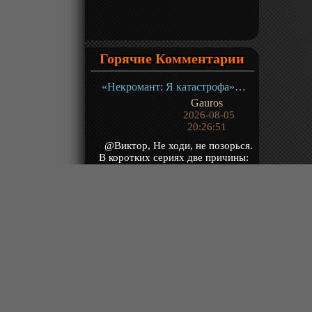
Горячие Комментарии
«Некромант: Я катастрофа» ТВ-1
Gauros
2026-08-05
20:26:51
@Виктор, Не ходи, не позорься.
В коротких сериях две причины:
1) контента слишком много
выходит, а э...
«Цзычуань 2» ТВ-2
Митька
2026-08-05
20:24:57
Про Кутузова уже писали?
«Боевой Мастер 2» ТВ-2
Gauros