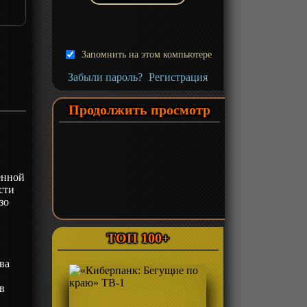
Запомнить на этом компьютере
Забыли пароль?
Регистрация
Продолжить просмотр
е
ённой
сти
зо
ТОП 100+
ва
в