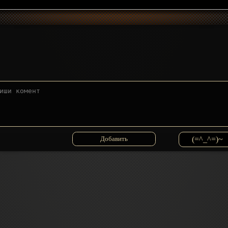
(=^_^=)~