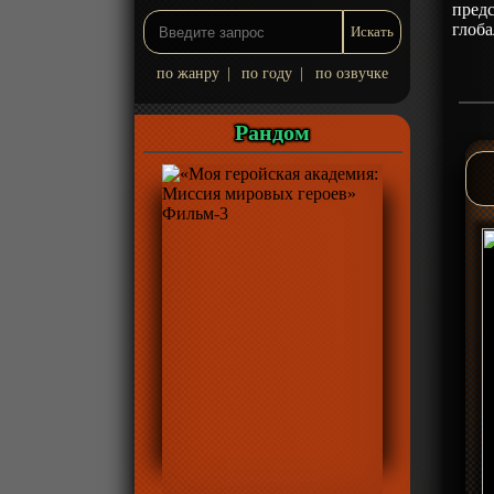
предс
глоба
по жанру
|
по году
|
по озвучке
Рандом