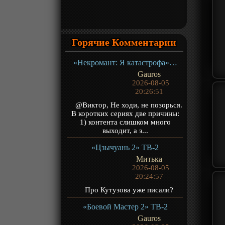
Горячие Комментарии
«Некромант: Я катастрофа» ТВ-1
Gauros
2026-08-05
20:26:51
@Виктор, Не ходи, не позорься.
В коротких сериях две причины:
1) контента слишком много
выходит, а э...
«Цзычуань 2» ТВ-2
Митька
2026-08-05
20:24:57
Про Кутузова уже писали?
«Боевой Мастер 2» ТВ-2
Gauros