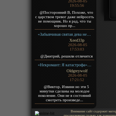
2026-08-05
19:55:56
@Посторонний В, Похоже, что
с царством тревог даже нейросеть
не помощник. Но я рад, что ты
хорошо пр...
«Забывчивая святая дева неосознанно изливает свою силу» ТВ-1
Xeed33p
2026-08-05
17:53:03
@Дмитрий, решили отличится
«Некромант: Я катастрофа» ТВ-1
Oldgreywolf
2026-08-05
17:21:52
@Виктор, Извини но эти 5
минутки сделаны на молодое
поколение. Они не в состояний
смотреть произведе...
Внимание сайт содержит матер
предназначено только для домашне