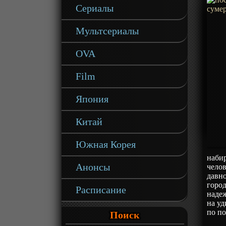
Сериалы
Мультсериалы
OVA
Film
Япония
Китай
Южная Корея
набир
Анонсы
челов
давно
город
Расписание
надеж
на уд
по по
Поиск