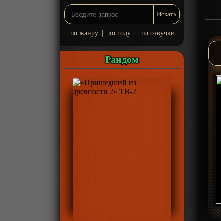
по жанру
|
по году
|
по озвучке
Рандом