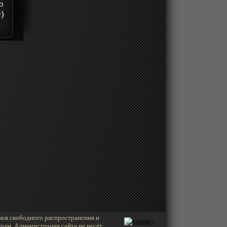
о
е)
ков свободного распространения и
рам. Администрация сайта не несёт