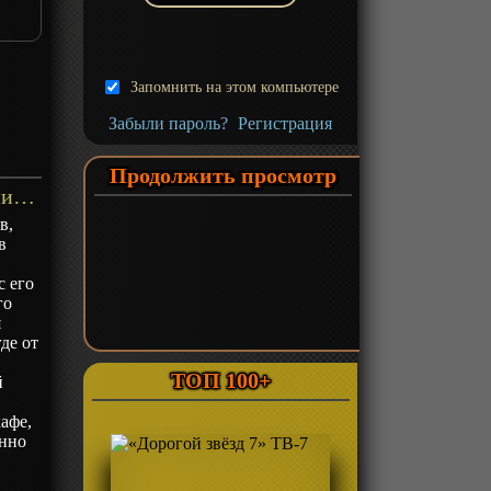
Запомнить на этом компьютере
Забыли пароль?
Регистрация
Продолжить просмотр
«Фантом в сумерках» ТВ-1 - описание
в,
в
с его
го
я
де от
ТОП 100+
й
В
афе,
енно