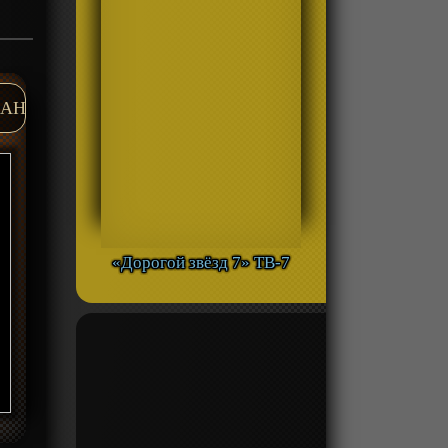
AH
«Дорогой звёзд 7» ТВ-7