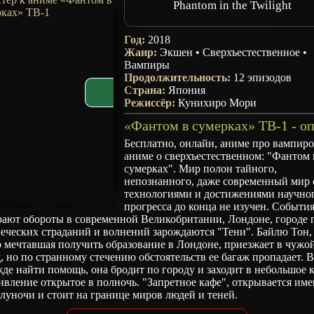
Phantom in the Twilight
Год:
2018
Жанр:
Экшен
•
Сверхъестественное
•
Вампиры
Продолжительность:
12 эпизодов
Страна:
Япония
Режиссёр:
Кунихиро Мори
Бесплатно, онлайн, аниме про вампиро
аниме о сверхъестественном: "Фантом 
сумерках". Мир полон тайного,
непознанного, даже современный мир 
технологиями и достижениями научно
прогресса до конца не изучен. Событи
ают обороты в современной Великобритании, Лондоне, городе г
еческих страданий и волнений зарождаются "Тени". Байлю Тон,
 мечтавшая получить образование в Лондоне, приезжает в чужо
, но по странному стечению обстоятельств ее багаж пропадает. 
де найти помощь, она бродит по городу и заходит в небольшое к
ивление открытое в полночь. "Запретное кафе", открывается им
луночи и стоит на границе миров людей и теней.