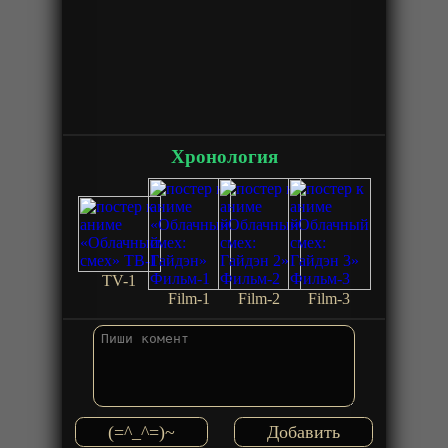
Хронология
TV-1
Film-1
Film-2
Film-3
(=^_^=)~