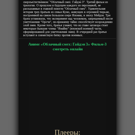
сверхъестественном: "Облачный смех: Гайдэн 3". Третий фильм из
трилогии. О прошлом и будущем каждого из персонажей, не
рассказанные в главной повести "Облачный смех". Удивительная
история трех братьев из семьи Кумо, живущих в огромной тюрьме,
построенной на самом большом озере Японии, в эпоху Мейдзи. Три
брата установили, что эксперимент над человеком, запрещенный после
уничтожения "Орочи", по-прежнему тайно способствует возрождению
злой змеи. Кроме того, братья узнают, что во главе заговора стоят
некоторые бывшие члены "Ямайну" (японской военной части,
сформированной для уничтожения змеи). В очередной раз братья
вступают в совместную битву против военных.
Аниме «Облачный смех: Гайдэн 3» Фильм-3
смотреть онлайн
Плееры: