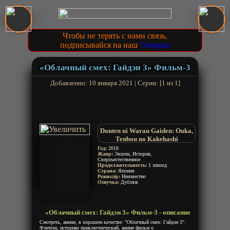
Чтобы не терять с нами связь,
подписывайся на наш
Telegram
«Облачный смех: Гайдэн 3» Фильм-3
Добавленно: 10 января 2021 | Серии: [1 из 1]
Donten ni Warau Gaiden: Ouka,
Tenbou no Kakehashi
Год:
2018
Жанр:
Экшен, История,
Сверхъестественное
Продолжительность:
1 эпизод
Страна:
Япония
Режиссёр:
Неизвестно
Озвучка:
Дубляж
«Облачный смех: Гайдэн 3» Фильм-3 - описание
Смотреть, аниме, в хорошем качестве: "Облачный смех: Гайдэн 3".
Фэнтези, историко приключенческий, аниме фильм о