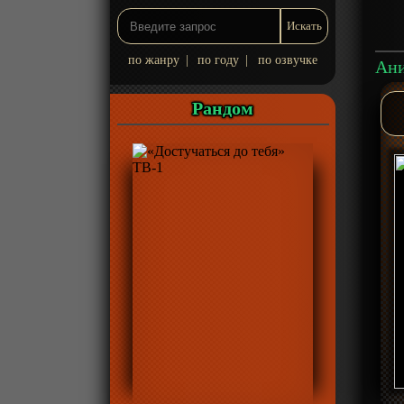
по жанру
|
по году
|
по озвучке
Рандом