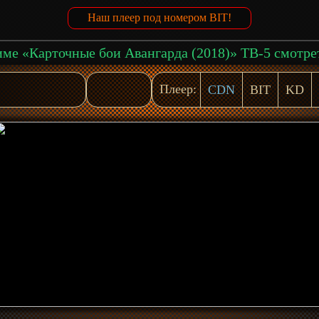
Наш плеер под номером BIT!
Плеер:
CDN
BIT
KD