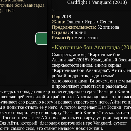
Cardfight!! Vanguard (2018)
Год:
2018
Жанр:
Экшен
•
Игры
•
Сенен
Продолжительность:
52 эпизода
Страна:
Япония
Режиссёр:
Неизвестно
Смотреть, аниме, "Карточные бои
Авангарда" (2018). Комедийный боеви
сверхъестественном, аниме сериал:
"Карточные бои Авангарда". Айти Се
робкий подросток, задираемый
одноклассниками. Впрочем, он не уны
и продолжает улыбаться и радоваться
, ведь он обладатель карты легендарного героя "Разящий Клино
ушевляющей его силой и храбростью. А когда однажды одноклас
уживает его редкую карту и решает украсть ее у него, Айти гон
м в попытке отнять ее у него. А потом встречает Кая Тосики, тог
о, что подарил ему свою карту "Разящий Клинок" несколько лет
. Тосики предлагает Айти возвратить его карту, устроив карточ
Для Айти, который, благодаря карточной игре Vanguard, сумеет
ойти самого себя, это станет началом новой жизни.