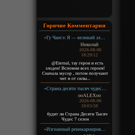
Горячие Комментарии
«Гу Чангэ: Я — великий злодей Небесной Судьбы» ТВ-1
Николай
2026-08-06
18:29:12
@Eternal, тау герои и есть
злодеи! Вспомни всех героев!
Сначала мусор , потом получают
чит и от силы...
«Страна десяти тысяч чудес» ТВ-1
ooALEXoo
2026-08-06
18:03:58
будит ли Страна Десяти Тысяч
Чудес 7 сезон
«Изгнанный реинкарнированный тяжёлый рыцарь не имеет себе равных в знаниях игры» ТВ-1