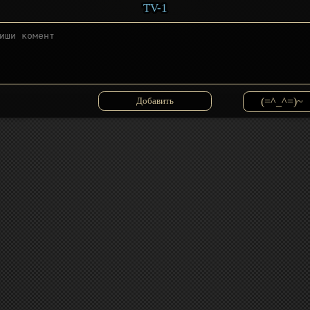
TV-1
(=^_^=)~