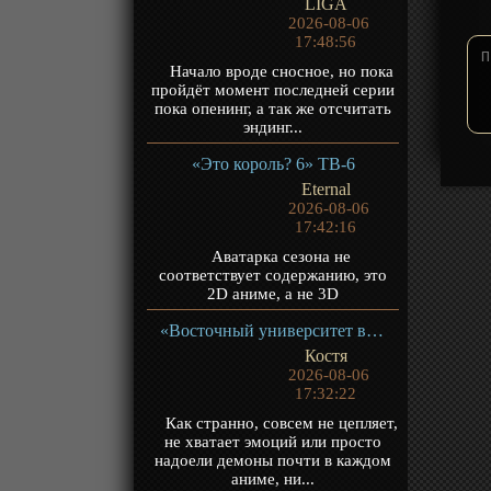
LIGA
2026-08-06
17:48:56
Начало вроде сносное, но пока
пройдёт момент последней серии
пока опенинг, а так же отсчитать
эндинг...
«Это король? 6» ТВ-6
Eternal
2026-08-06
17:42:16
Аватарка сезона не
соответствует содержанию, это
2D аниме, а не 3D
«Восточный университет высших боевых искусств» ТВ-1
Костя
2026-08-06
17:32:22
Как странно, совсем не цепляет,
не хватает эмоций или просто
надоели демоны почти в каждом
аниме, ни...