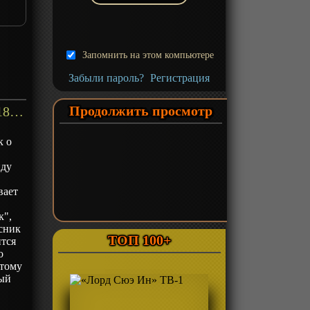
Запомнить на этом компьютере
Забыли пароль?
Регистрация
Продолжить просмотр
«Карточные бои Авангарда (2018)» ТВ-5 - описание
к о
нду
вает
к",
сник
ТОП 100+
ится
о
 тому
ный