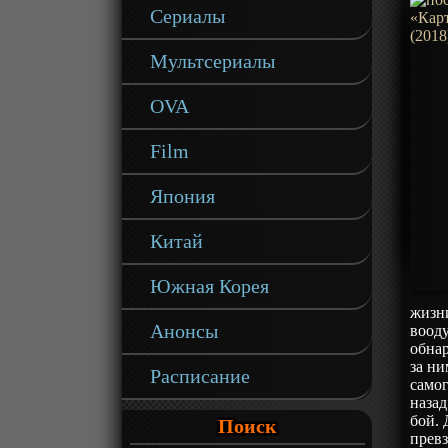
Сериалы
Мультсериалы
OVA
Film
Япония
Китай
Южная Корея
жизни
Анонсы
воод
обнар
за ни
Расписание
самог
назад
бой. 
Поиск
превз