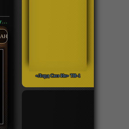
Аниме «Карточные бои Авангарда (2018)» ТВ-5 смотреть онлайн
AH
«Лорд Сюэ Ин» ТВ-1