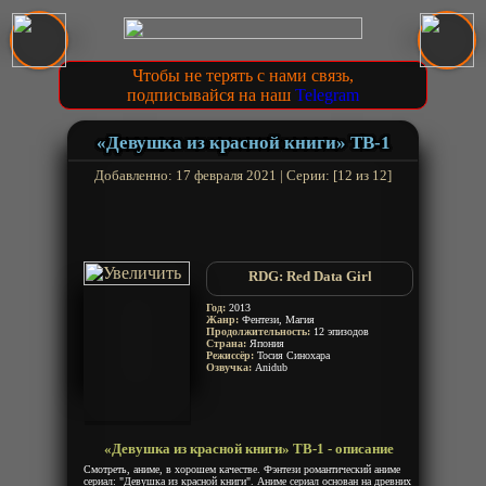
Чтобы не терять с нами связь,
подписывайся на наш
Telegram
«Девушка из красной книги» ТВ-1
Добавленно: 17 февраля 2021 | Серии: [12 из 12]
RDG: Red Data Girl
Год:
2013
Жанр:
Фентези, Магия
Продолжительность:
12 эпизодов
Страна:
Япония
Режиссёр:
Тосия Синохара
Озвучка:
Anidub
«Девушка из красной книги» ТВ-1 - описание
Смотреть, аниме, в хорошем качестве. Фэнтези романтический аниме
сериал: "Девушка из красной книги". Аниме сериал основан на древних