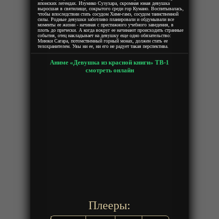
японских легендах. Изумико Сузухара, скромная юная девушка
выросшая в святилище, сокрытого среди гор Кумано. Воспитывалась,
чтобы впоследствии стать сосудом Химе-гамэ, сосудом таинственной
силы. Родные девушки заботливо планировали и обдумывали все
моменты ее жизни - начиная с престижного учебного заведения, в
плоть до прически. А когда вокруг ее начинают происходить странные
события, отец накладывает на девушку еще одно обязательство:
Миюки Сагара, потомственный горный монах, должен стать ее
телохранителем. Увы ни ее, ни его не радует такая перспектива.
Аниме «Девушка из красной книги» ТВ-1
смотреть онлайн
Плееры: