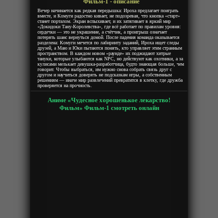
Фильм-1 - описание
Вечер начинается как редкая передышка: Ироха предлагает поиграть
вместе, и Комуги радостно кивает, не подозревая, что кнопка «старт»
станет порталом. Экран вспыхивает, и их затягивает в яркий мир
«Докидоки Тану‑Королевства», где всё работает по правилам уровня:
сердечки — это не украшение, а счётчик, а проигрыш означает
потерять шанс вернуться домой. После падения команда оказывается
разделена: Комуги мечется по лабиринту заданий, Ироха ищет следы
друзей, а Маю и Юки пытаются понять, кто управляет этим странным
пространством. В каждом новом «раунде» их поджидают хитрые
тануки, которые улыбаются как NPC, но действуют как охотники, а за
кулисами мелькает девушка‑разработчица, будто знающая больше, чем
говорит. Чтобы выбраться, им нужно снова собрать связь друг с
другом и научиться доверять не подсказкам игры, а собственным
решениям — иначе мир развлечений превратится в клетку, где дружба
проверяется на прочность.
Аниме «Чудесное хорошенькое лекарство!
Фильм» Фильм-1 смотреть онлайн