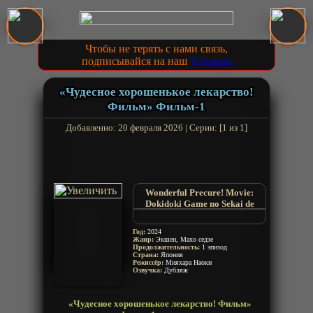
Чтобы не терять с нами связь,
подписывайся на наш
Telegram
«Чудесное хорошенькое лекарство!
Фильм» Фильм-1
Добавленно: 20 февраля 2026 | Серии: [1 из 1]
Wonderful Precure! Movie:
Dokidoki Game no Sekai de
Daibouken!
Wonderful Pretty Cure! The
Год:
2024
Movie: A Grand Adventure in a
Жанр:
Экшен, Махо седзе
Продолжительность:
Thrilling Game World!
1 эпизод
Страна:
Япония
Режиссёр:
Мияхара Наоки
Озвучка:
Дубляж
«Чудесное хорошенькое лекарство! Фильм»