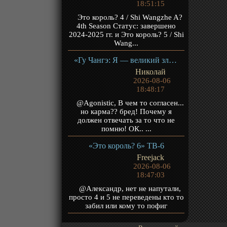
18:51:15
Это король? 4 / Shi Wangzhe A?
4th Season Статус: завершено
2024-2025 гг. и Это король? 5 / Shi
Wang...
«Гу Чангэ: Я — великий злодей Небесной Судьбы» ТВ-1
Николай
2026-08-06
18:48:17
@Agonistic, В чем то согласен...
но карма?? бред! Почему я
должен отвечать за то что не
помню! ОК.. ...
«Это король? 6» ТВ-6
Freejack
2026-08-06
18:47:03
@Александр, нет не напутали,
просто 4 и 5 не переведены кто то
забил или кому то пофиг