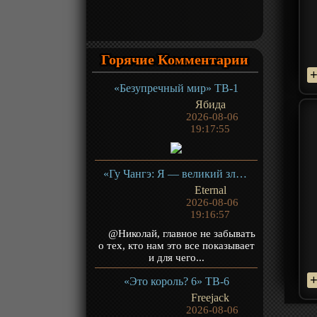
Горячие Комментарии
«Безупречный мир» ТВ-1
Ябида
2026-08-06
19:17:55
«Гу Чангэ: Я — великий злодей Небесной Судьбы» ТВ-1
Eternal
2026-08-06
19:16:57
@Николай, главное не забывать
о тех, кто нам это все показывает
и для чего...
«Это король? 6» ТВ-6
Freejack
2026-08-06