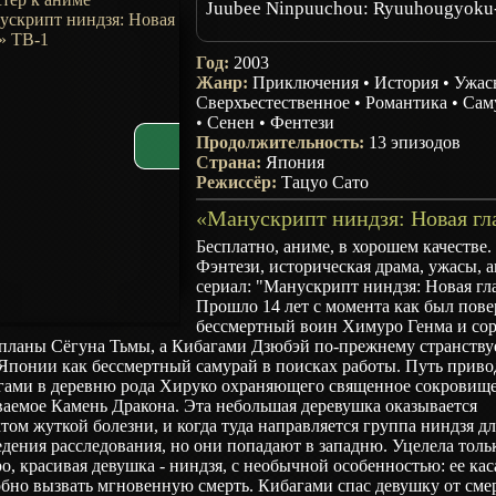
Juubee Ninpuuchou: Ryuuhougyoku
Год:
2003
Жанр:
Приключения
•
История
•
Ужас
Сверхъестественное
•
Романтика
•
Сам
•
Сенен
•
Фентези
Продолжительность:
13 эпизодов
Страна:
Япония
Режиссёр:
Тацуо Сато
Бесплатно, аниме, в хорошем качестве.
Фэнтези, историческая драма, ужасы, 
сериал: "Манускрипт ниндзя: Новая гла
Прошло 14 лет с момента как был пов
бессмертный воин Химуро Генма и со
 планы Сёгуна Тьмы, а Кибагами Дзюбэй по-прежнему странству
 Японии как бессмертный самурай в поисках работы. Путь приво
гами в деревню рода Хируко охраняющего священное сокровище
аемое Камень Дракона. Эта небольшая деревушка оказывается
том жуткой болезни, и когда туда направляется группа ниндзя дл
дения расследования, но они попадают в западню. Уцелела толь
о, красивая девушка - ниндзя, с необычной особенностью: ее ка
бно вызвать мгновенную смерть. Кибагами спас девушку от смер