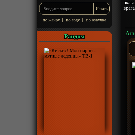
оказа
враг
по жанру
|
по году
|
по озвучке
Рандом