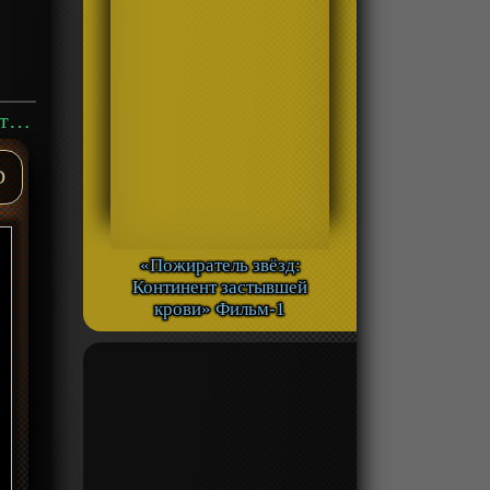
Аниме «Манускрипт ниндзя: Новая глава» ТВ-1 смотреть онлайн
D
«Пожиратель звёзд:
Континент застывшей
крови» Фильм-1