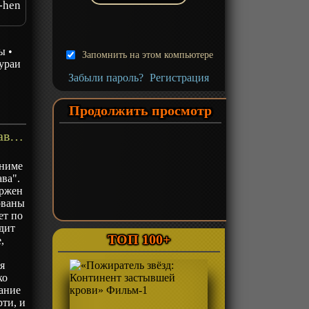
-hen
ы
•
Запомнить на этом компьютере
ураи
Забыли пароль?
Регистрация
Продолжить просмотр
«Манускрипт ниндзя: Новая глава» ТВ-1 - описание
аниме
ва".
ержен
рваны
ет по
дит
ТОП 100+
,
я
ко
сание
ти, и