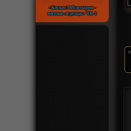
«Кискис! Мои парни -
мятные леденцы» ТВ-1