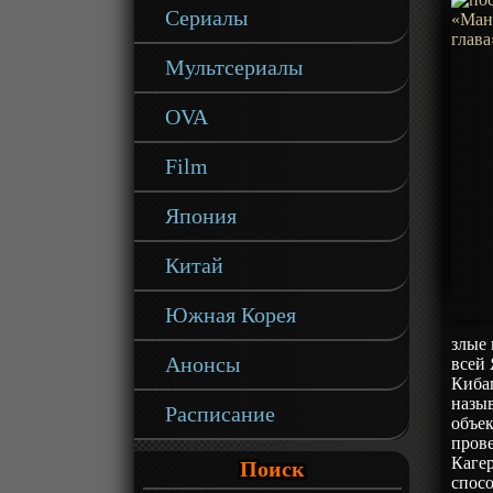
Сериалы
Мультсериалы
OVA
Film
Япония
Китай
Южная Корея
злые
Анонсы
всей
Киба
назыв
Расписание
объек
прове
Кагер
Поиск
спосо