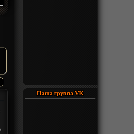
Наша группа VK
ы
а