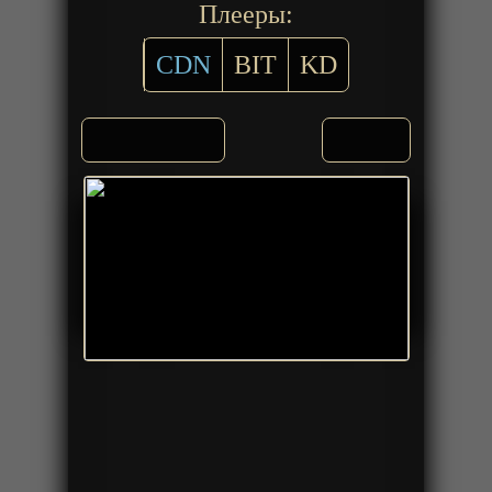
Плееры:
CDN
BIT
KD