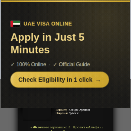
Чтобы не терять с нами связь,
подписывайся на наш
Telegram
«Яблочное зёрнышко 3: Проект
«Альфа»» Фильм-3
Добавленно: 20 января 2020 | Серии: [1 из 1]
Appleseed Alpha
Яблочное семя 3
Год:
2015
Жанр:
Экшен, Приключения, Полиция,
Меха, Военное, Фантастика, Сэйнэн,
Киберпанк
Продолжительность:
1 эпизод
Страна:
Япония
Режиссёр:
Синдзи Арамаки
Озвучка:
Дубляж
«Яблочное зёрнышко 3: Проект «Альфа»»