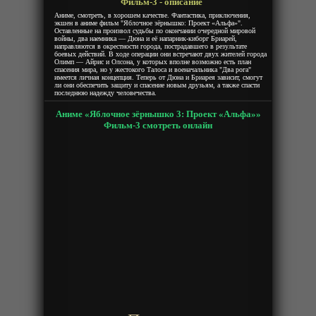
Фильм-3 - описание
Аниме, смотреть, в хорошем качестве. Фантастика, приключения,
экшен в аниме фильм "Яблочное зёрнышко: Проект «Альфа»".
Оставленные на произвол судьбы по окончании очередной мировой
войны, два наемника — Дюна и её напарник-киборг Бриарей,
направляются в окрестности города, пострадавшего в результате
боевых действий. В ходе операции они встречают двух жителей города
Олимп — Айрис и Олсона, у которых вполне возможно есть план
спасения мира, но у жестокого Талоса и военачальника "Два рога"
имеется личная концепция. Теперь от Дюна и Бриарея зависит, смогут
ли они обеспечить защиту и спасение новым друзьям, а также спасти
последнюю надежду человечества.
Аниме «Яблочное зёрнышко 3: Проект «Альфа»»
Фильм-3 смотреть онлайн