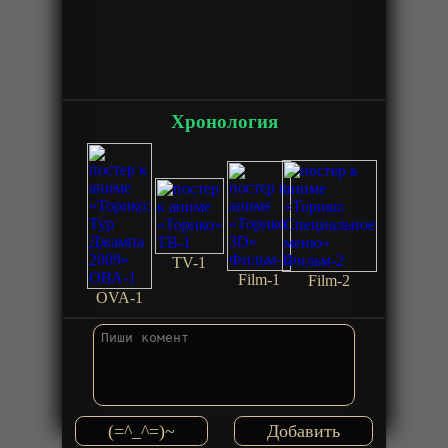
Хронология
TV-1
Film-1
Film-2
OVA-1
(=^_^=)~