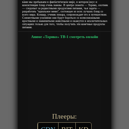
вами мы пребываем в фантастическом мире, в котором вкус и
консистенция блюд очень важны. В центре сюжета — Торико, охотник
— следопыт за редкостными продуктами питания, чья задача —
разработать "идеальное меню", состоящее из всех лучших блюд со
всего мира. Комацу, ученик повара, сопровождает его в путешествии.
Совместными усилиями они будут бороться со всевозможными
яростными и знаменитыми животными и окажутся в исключительных
ситуациях только для того, чтобы получить эти конечные продукты
питания.
Аниме «Торико» ТВ-1 смотреть онлайн
Плееры: