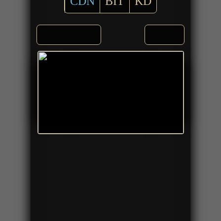
CDN
BIT
KD