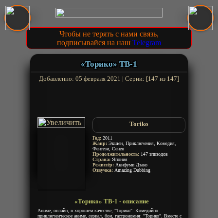
Чтобы не терять с нами связь,
подписывайся на наш
Telegram
«Торико» ТВ-1
Добавленно: 05 февраля 2021 | Серии: [147 из 147]
Toriko
Год:
2011
Жанр:
Экшен, Приключения, Комедия,
Фентези, Сенен
Продолжительность:
147 эпизодов
Страна:
Япония
Режиссёр:
Акифуми Дзако
Озвучка:
Amazing Dubbing
«Торико» ТВ-1 - описание
Аниме, онлайн, в хорошем качестве, "Торико". Комедийно
приключенческое аниме, сериал, бои, гастрономия: "Торико". Вместе с