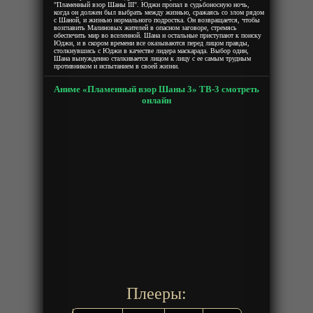
"Пламенный взор Шаны III". Юджи пропал в судьбоносную ночь,
когда он должен был выбрать между жизнью, сражаясь со злом рядом
с Шаной, и жизнью нормального подростка. Он возвращается, чтобы
возглавить Малиновых жителей в опасном заговоре, стремясь
обеспечить мир во вселенной. Шана и остальные приступают к поиску
Юджи, и в скором времени все оказываются перед лицом правды,
столкнувшись с Юджи в качестве лидера маскарада. Выбор один,
Шана вынужденно сталкивается лицом к лицу с ее самым трудным
противником и испытанием в своей жизни.
Аниме «Пламенный взор Шаны 3» ТВ-3 смотреть
онлайн
Плееры: