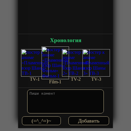
Хронология
TV-1
TV-2
TV-3
Film-1
(=^_^=)~