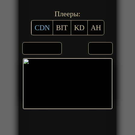
Плееры:
CDN
BIT
KD
AH