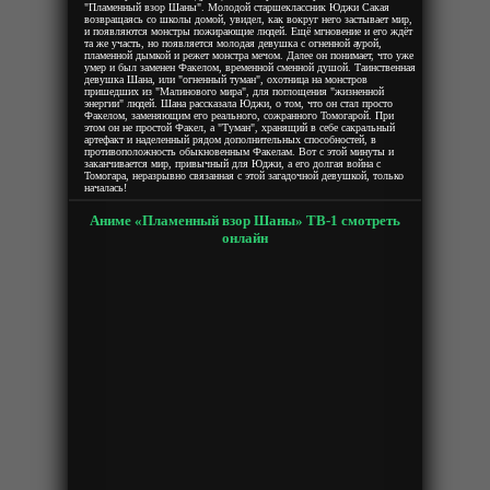
"Пламенный взор Шаны". Молодой старшеклассник Юджи Сакая
возвращаясь со школы домой, увидел, как вокруг него застывает мир,
и появляются монстры пожирающие людей. Ещё мгновение и его ждёт
та же участь, но появляется молодая девушка с огненной аурой,
пламенной дымкой и режет монстра мечом. Далее он понимает, что уже
умер и был заменен Факелом, временной сменной душой. Таинственная
девушка Шана, или "огненный туман", охотница на монстров
пришедших из "Малинового мира", для поглощения "жизненной
энергии" людей. Шана рассказала Юджи, о том, что он стал просто
Факелом, заменяющим его реального, сожранного Томогарой. При
этом он не простой Факел, а "Туман", хранящий в себе сакральный
артефакт и наделенный рядом дополнительных способностей, в
противоположность обыкновенным Факелам. Вот с этой минуты и
заканчивается мир, привычный для Юджи, а его долгая война с
Томогара, неразрывно связанная с этой загадочной девушкой, только
началась!
Аниме «Пламенный взор Шаны» ТВ-1 смотреть
онлайн