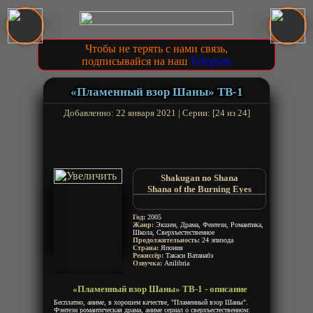
Чтобы не терять с нами связь,
подписывайся на наш
Telegram
«Пламенный взор Шаны» ТВ-1
Добавленно: 22 января 2021 | Серии: [24 из 24]
Shakugan no Shana
Shana of the Burning Eyes
Пылающий взор Шаны
Огнеглазая Шана
Год:
2005
Жгучий взор Шаны
Жанр:
Экшен, Драма, Фентези, Романтика,
Школа, Сверхъестественное
Burning-Eyed Shana
Продолжительность:
24 эпизода
Страна:
Япония
Режиссёр:
Такаси Ватанабэ
Озвучка:
Anilibria
«Пламенный взор Шаны» ТВ-1 - описание
Бесплатно, аниме, в хорошем качестве, "Пламенный взор Шаны".
Фэнтези романтическая драма, аниме сериал о сверхъестественном: