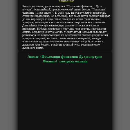
описание
Бесплатно, аниме, русская озвучка, "Последняя фантазия: : Духи
внутри". Фэнтезийный, приключенческий аниме фильм: "Последняя
фантазия: : Духи внутри". К 2065 году на планете Земля воцарилась
страшная неразбериха. Во вселенной, где доминирует абсолютный враг,
до сих пор живут только самые стойкие из людей: таинственные
призраки, питающиеся за счет извлечения энергии из всего земного.
Дальнейшее будущее нашего вида зависит от мужества и воли
избранных. Избегая заговоров и ловушек, они должны завоевывать
Землю, используя любую магию. Между двумя кланами происходят
разногласия по вопросам наиболее действенного способа уничтожения
призраков: первый, во главе с воинственным генералом, жаждет
использовать оружие тотального уничтожения; второй, во главе с
доктором Аки Россом, встаёт на трудный путь: восстановление
духовного ритма.
Аниме «Последняя фантазия: Духи внутри»
Фильм-1 смотреть онлайн