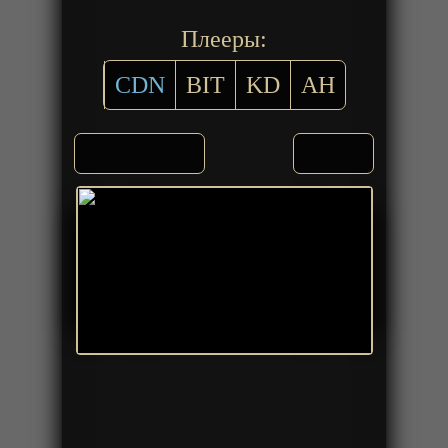
Плееры:
CDN
BIT
KD
AH