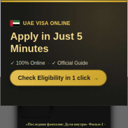
Чтобы не терять с нами связь,
подписывайся на наш
Telegram
«Последняя фантазия: Духи внутри»
Фильм-1
Добавленно: 16 января 2021 | Серии: [1 из 1]
Final Fantasy: The Spirits Within
Год:
2001
Жанр:
Фантастика
Продолжительность:
1 эпизод
Страна:
Япония
Режиссёр:
Хиронобу Сакагути
Озвучка:
Дубляж
«Последняя фантазия: Духи внутри» Фильм-1 -