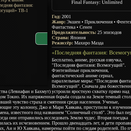
Final Fantasy: Unlimited
Год:
2001
Жанр:
Экшен
•
Приключения
•
Фенте
Фантастика
•
Сенен
Продолжительность:
25 эпизодов
Страна:
Япония
Режиссёр:
Махиро Маэда
Бесплатно, аниме, русская озвучка,
"Последняя фантазия: Всемогущий".
Фэнтезийные приключения,
фантастический аниме сериал,
параллельные миры: "Последняя фанта
Всемогущий". Сначала два божествен
тва (Левиафан и Бахмут) устроили яростную схватку прямо над
ом Токио. Их напряженная борьба создала на Земле темный стол
вший чувство страха и смятения среди населения. Ученые,
ающие эту колонну, Джо и Мари Хаякава, приступили к изучени
мена, известного под названием "Солнечный столб". Это был п
когда они отправились исследовать Землю чудес. Вторая поездка
илась их исчезновением. Прошло двенадцать лет, и дети пропа
х, Аи и Ю Хаякава, намерены пойти по следам родителей. По пу