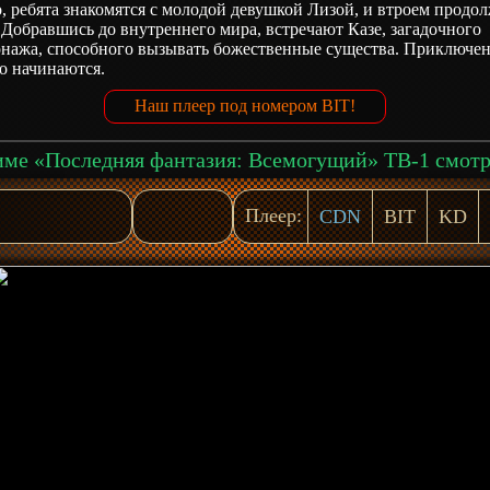
, ребята знакомятся с молодой девушкой Лизой, и втроем продо
 Добравшись до внутреннего мира, встречают Казе, загадочного
онажа, способного вызывать божественные существа. Приключе
о начинаются.
Наш плеер под номером BIT!
Плеер:
CDN
BIT
KD