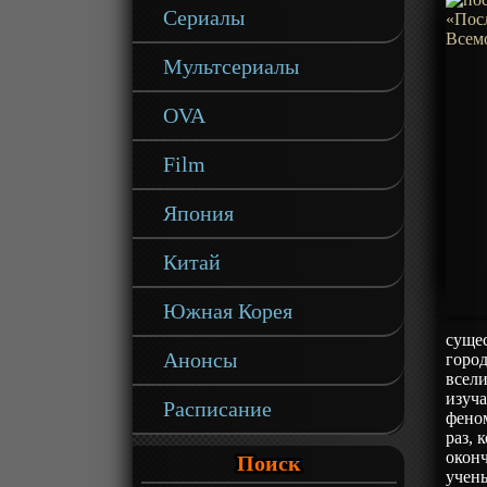
Сериалы
Мультсериалы
OVA
Film
Япония
Китай
Южная Корея
сущес
Анонсы
город
всели
изуч
Расписание
фено
раз, 
оконч
Поиск
учены