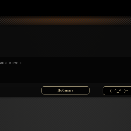
(=^_^=)~