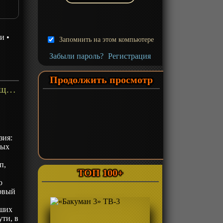
зи
•
Запомнить на этом компьютере
Забыли пароль?
Регистрация
Продолжить просмотр
«Последняя фантазия: Всемогущий» ТВ-1 - описание
зия:
ных
п,
ТОП 100+
ю
ервый
вших
ти, в