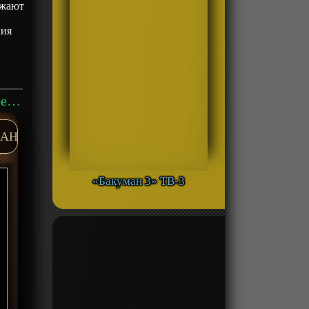
лжают
ния
Аниме «Последняя фантазия: Всемогущий» ТВ-1 смотреть онлайн
AH
«Бакуман 3» ТВ-3