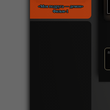
«Моя подруга — демон»
Фильм-1