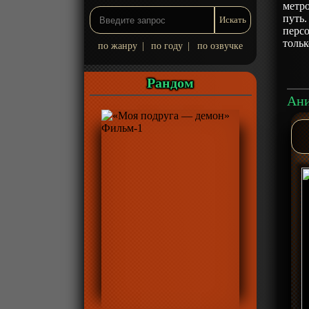
метро
путь.
перс
тольк
по жанру
|
по году
|
по озвучке
Рандом