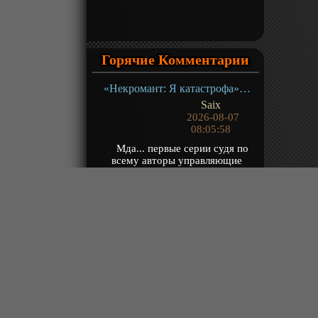
Горячие Комментарии
«Некромант: Я катастрофа» ТВ-1
Saix
2026-08-07
08:05:58
Мда... первые серии судя по
всему авторы управляющие
нейронкой хоть как-то смотрел за
тем что рисует...
«Континент силы и духа» ТВ-1
Yzzu
2026-08-07
07:50:53
@Владимир Чита, долго
объяснять, когда посмотришь, сам
поймешь
«Путешествие к бессмертию 5» ТВ-5