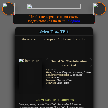
Чтобы не терять с нами связь,
подписывайся на наш
Telegram
«Меч Гая» ТВ-1
Добавленно: 08 января 2021 | Серии: [12 из 12]
Sword Gai The Animation
Sword Gai
Год:
2018
Жанр:
Экшен, Сверхъестественное, Сэйнэн
Продолжительность:
12 эпизодов
Страна:
США
Режиссёр:
Томохито Нака
Озвучка:
Shiza Project
«Меч Гая» ТВ-1 - описание
Смотреть, аниме, онлайн, "Меч Гая". Фентезийный боевик о
сверхъестественном, аниме сериал: "Меч Гая". Действие истории