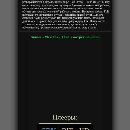
разворачивается в параллельном мире. Гай Огато — был найден в лесу
около тела мертвой женщины кузнецом Амоном, приютившим ребенка,
вырастившим и сделавшим его учеником кузнечного дела. Амон
обучил его технике кузнечной работы с мечами. Во время работы Гай
пострадал от несчастного случая и лишился правой руки. Для его
спасения Амон решает заменить потерянную конечность, разбивает
демон-меч Ширю и образует из него правую руку Гая. Юноша стал
хозяином легендарного адского меча и, держа в руках судьбу
человечества, противопоставляет демоническую силу врагам.
Аниме «Меч Гая» ТВ-1 смотреть онлайн
Плееры: