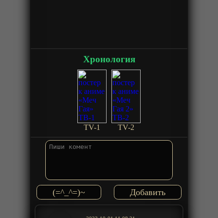
Хронология
TV-1
TV-2
(=^_^=)~