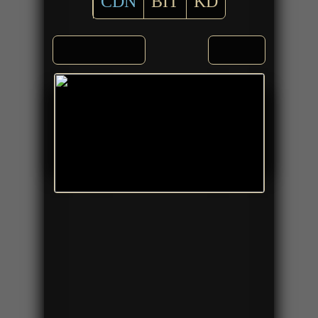
CDN
BIT
KD