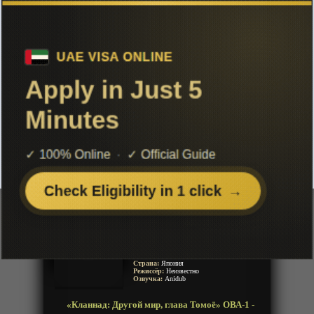
Чтобы не терять с нами связь,
подписывайся на наш
Telegram
«Кланнад: Другой мир, глава Томоё»
ОВА-1
Добавленно: 03 декабря 2019 | Серии: [1 из 1]
Clannad: Mou Hitotsu no Sekai,
Tomoyo-hen
Кланнад ОВА
Clannad OVA
Год:
2008
Жанр:
Драма, Школа, Повседневность,
Романтика
Продолжительность:
1 эпизод
Страна:
Япония
Режиссёр:
Неизвестно
Озвучка:
Anidub
«Кланнад: Другой мир, глава Томоё» ОВА-1 -