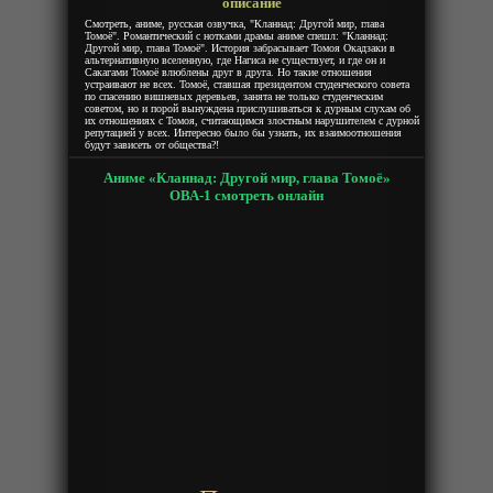
описание
Смотреть, аниме, русская озвучка, "Кланнад: Другой мир, глава
Томоё". Романтический с нотками драмы аниме спешл: "Кланнад:
Другой мир, глава Томоё". История забрасывает Томоя Окадзаки в
альтернативную вселенную, где Нагиса не существует, и где он и
Сакагами Томоё влюблены друг в друга. Но такие отношения
устраивают не всех. Томоё, ставшая президентом студенческого совета
по спасению вишневых деревьев, занята не только студенческим
советом, но и порой вынуждена прислушиваться к дурным слухам об
их отношениях с Томоя, считающимся злостным нарушителем с дурной
репутацией у всех. Интересно было бы узнать, их взаимоотношения
будут зависеть от общества?!
Аниме «Кланнад: Другой мир, глава Томоё»
ОВА-1 смотреть онлайн