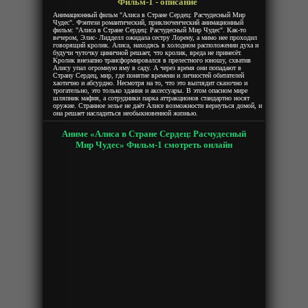
Фильм-1 - описание
Анимационный фильм "Алиса в Стране Сердец: Расчудесный Мир
Чудес". Фэнтези романтический, приключенческий анимационный
фильм: "Алиса в Стране Сердец: Расчудесный Мир Чудес". Как-то
вечером, Элис- Лидделл ожидала сестру Лорену, а мимо нее проходил
говорящий кролик. Алиса, находясь в холодном расположении духа и
будучи чуточку циничной решает, что кролик, вреда не принесёт.
Кролик внезапно трансформировался в прелестного юношу, схватив
Алису упал огромную яму в саду. А через время они попадают в
Страну Сердец, мир, где понятие времени и личностей обитателей
хаотично и абсурдно. Несмотря на то, что это выглядит сказочно и
трогательно, это только здания и аксессуары. В этом опасном мире
шляпник мафия, а сотрудники парка аттракционов стандартно носят
оружие. Странное зелье не даёт Алисе возможности вернуться домой, и
она решает насладиться необыкновенной жизнью.
Аниме «Алиса в Стране Сердец: Расчудесный
Мир Чудес» Фильм-1 смотреть онлайн