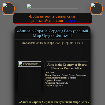
Чтобы не терять с нами связь,
подписывайся на наш
Telegram
«Алиса в Стране Сердец: Расчудесный
Мир Чудес» Фильм-1
Добавленно: 15 декабря 2020 | Серии: [1 из 1]
Alice in the Country of Hearts
Heart no Kuni no Alice:
Wonderful Wonder World
Год:
2011
Жанр:
Фентези, Гарем, Седзе, Романтика
Продолжительность:
1 эпизод
Страна:
Япония
Режиссёр:
Хидэаки Оба
Озвучка:
Дубляж
«Алиса в Стране Сердец: Расчудесный Мир Чудес»