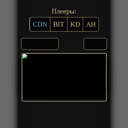
Плееры:
CDN
BIT
KD
AH