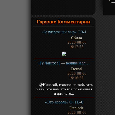
Горячие Комментарии
«Безупречный мир» ТВ-1
Ябида
2026-08-06
19:17:55
«Гу Чангэ: Я — великий злодей Небесной Судьбы» ТВ-1
Eternal
2026-08-06
19:16:57
@Николай, главное не забывать
о тех, кто нам это все показывает
и для чего...
«Это король? 6» ТВ-6
Freejack
2026-08-06