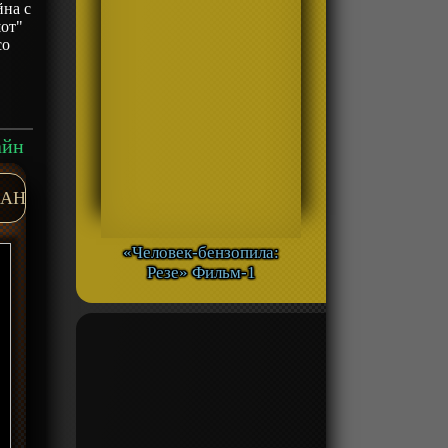
йна с
от"
со
айн
AH
«Человек-бензопила:
Резе» Фильм-1