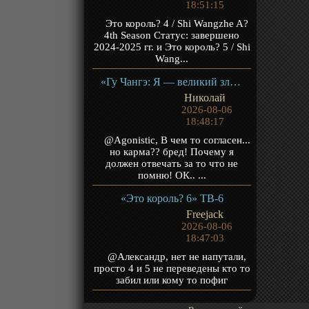
18:51:15
Это король? 4 / Shi Wangzhe A?
4th Season Статус: завершено
2024-2025 гг. и Это король? 5 / Shi
Wang...
«Гу Чангэ: Я — великий злодей Небесной Судьбы» ТВ-1
Николай
2026-08-06
18:48:17
@Agonistic, В чем то согласен...
но карма?? бред! Почему я
должен отвечать за то что не
помню! ОК.. ...
«Это король? 6» ТВ-6
Freejack
2026-08-06
18:47:03
@Александр, нет не напутали,
просто 4 и 5 не переведены кто то
забил или кому то пофиг