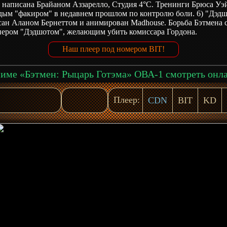
 написана Брайаном Аззарелло, Студия 4°C. Тренинги Брюса Уэ
дым "факиром" в недавнем прошлом по контролю боли. 6) "Дэдш
сан Аланом Бернеттом и анимирован Madhouse. Борьба Бэтмена 
пером "Дэдшотом", желающим убить комиссара Гордона.
Наш плеер под номером BIT!
име «Бэтмен: Рыцарь Готэма» ОВА-1 смотреть онл
Плеер:
CDN
BIT
KD