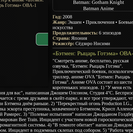
Batman: Gotham Knight
Batman Anime
Год:
2008
Жанр:
Экшен
•
Приключения
•
Боевы
искусства
Продолжительность:
6 эпизодов
Страна:
Япония
Режиссёр:
Сёдзиро Нисими
"Смотреть аниме, бесплатно, русская
озвучка, "Бэтмен: Рыцарь Готэма".
Приключенческий боевик, психологич
триллер, аниме OVA "Бэтмен: Рыцарь
Готэма". Аниме OVA состоит из шести
коротеньких эпизодов. 1) "У меня есть
рия для вас", написанная Джошем Олсоном, Студия 4°C. Бесприз
чается с тремя друзьями в скейт-парке, и все трое утверждают, ч
и Бэтмена днём раньше. 2) "Перекрестный огонь Production I.G.,
ка эскорта преступника, захваченного Бэтменом, Крисп Аллено
й Рамирес. 3) "Полевые испытания" написан Джорданом Голдбе
мирован Bee Train. Инцидент с участием новой гироскопическо
ромагнитной системы. 4) "В темноте обитает" написан Дэвидом
ом. Инцидент в подземных склепах под собором. 5) "Работа чер