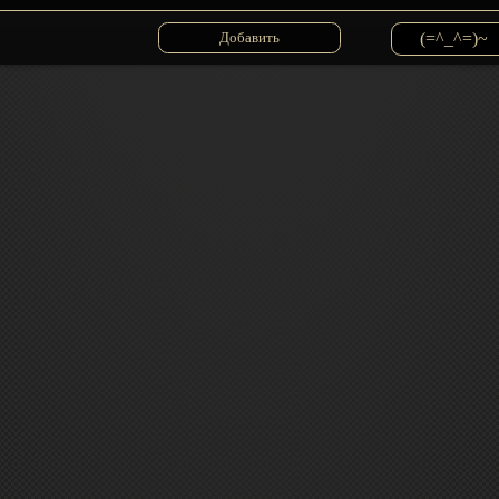
(=^_^=)~