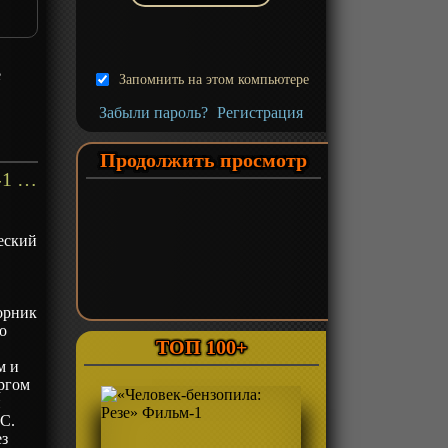
е
Запомнить на этом компьютере
Забыли пароль?
Регистрация
Продолжить просмотр
«Бэтмен: Рыцарь Готэма» ОВА-1 - описание
еский
орник
то
ТОП 100+
м и
ргом
й
 С.
ез