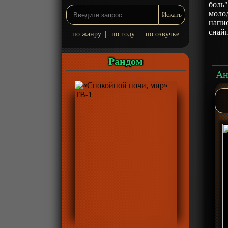
боль"
моло
напи
снай
по жанру
|
по году
|
по озвучке
Рандом
Ан