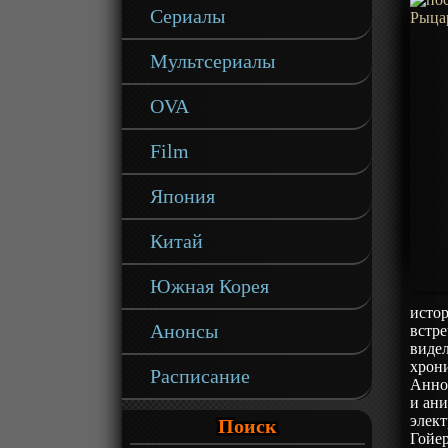
Сериалы
Мультсериалы
OVA
Film
Япония
Китай
Южная Корея
исто
Анонсы
встре
видел
хрони
Расписание
Анно
и ани
элект
Поиск
Гойер