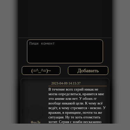
(=^_^=)~
2023-04-09 14:15:37
В течение всех серий никак не
могла определиться, нравится мне
это аниме или нет. У обоих гг
вообще никакой цели. К чему всё
ведёт, к чему стремятся - неясно. У
вражин, в принципе, почти та же
ситуация. Ну те хоть отомстить
хотят. Серия с зомби несказанно
ФоуЛу
порадовала, хотя в первый момент