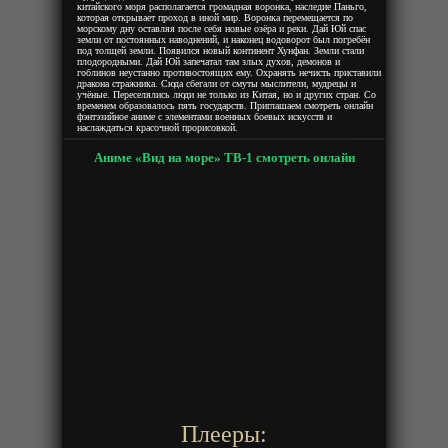
китайского моря располагается громадная воронка, наследие Паньго,
которая открывает проход в иной мир. Воронка перемещается по
морскому дну оставляя после себя новые озёра и реки. Дай Юй спас
земли от постоянных наводнений, и наконец водоворот был погребён
под толщей земли. Появился новый континент Хунфан. Земли стали
плодородными. Дай Юй запечатал там злых духов, демонов и
гоблинов неустанно противостоящих ему. Охранять нечисть приставили
дракона стражника. Сюда сбегали от смуты мыслители, мудрецы и
учёные. Переселялись люди не только из Китая, но и других стран. Со
временем образовалось пять государств. Приглашаем смотреть онлайн
фэнтэзийное аниме с элементами военных боевых искусств и
наслаждаться красочной прорисовкой.
Аниме «Вид на море» ТВ-1 смотреть онлайн
Плееры: