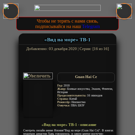
Чтобы не терять с нами связь,
подписывайся на наш
Telegram
«Вид на море» ТВ-1
Добавленно: 03 декабря 2020 | Серии: [16 из 16]
Guan Hai Ce
Год:
2018
Жанр:
Боевые искусства, Экшен, Фентези,
История
Продолжительность:
16 эпизодов
Страна:
Китай
Режиссёр:
Неизвестно
Озвучка:
ПВА ШОУ
«Вид на море» ТВ-1 - описание
Смотреть онлайн аниме Япония"Вид на море (Guan Hai Ce)". В книгах
мудрецов династии Хань говорилось: в самом центре восточно-