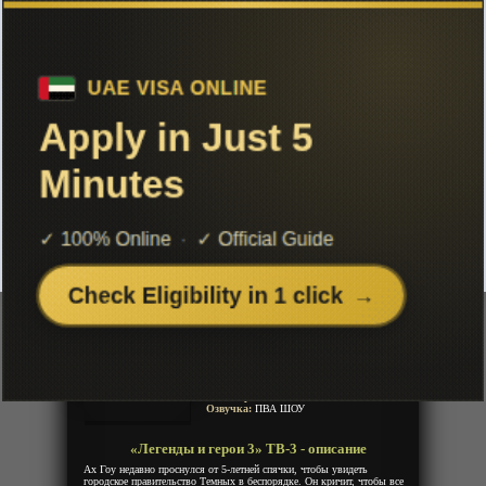
Чтобы не терять с нами связь,
подписывайся на наш
Telegram
«Легенды и герои 3» ТВ-3
Добавленно: 09 октября 2020 | Серии: [42 из 42]
Wu Geng Ji 3rd Season
The Legend and the Hero 3
Chronicles of the Gods Order 3
Ву Гэн Цзи 3
Год:
2019
Жанр:
Фентези, Экшен, Приключения,
Романтика, Боевые искусства, Драма
Продолжительность:
42 эпизода
Страна:
Китай
Режиссёр:
Неизвестно
Озвучка:
ПВА ШОУ
«Легенды и герои 3» ТВ-3 - описание
Ах Гоу недавно проснулся от 5-летней спячки, чтобы увидеть
городское правительство Темных в беспорядке. Он кричит, чтобы все