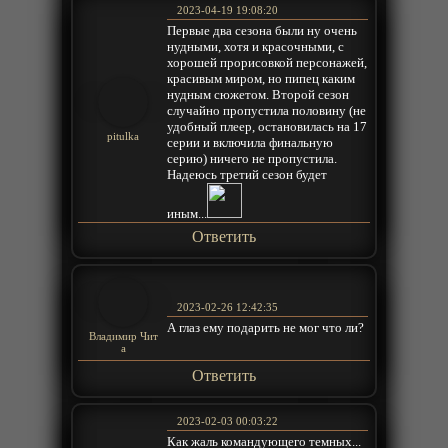
2023-04-19 19:08:20
Первые два сезона были ну очень
нудными, хотя и красочными, с
хорошей прорисовкой персонажей,
красивым миром, но пипец каким
нудным сюжетом. Второй сезон
случайно пропустила половину (не
удобный плеер, остановилась на 17
pitulka
серии и включила финальную
серию) ничего не пропустила.
Надеюсь третий сезон будет
иным...
Ответить
2023-02-26 12:42:35
А глаз ему подарить не мог что ли?
Владимир Чит
а
Ответить
2023-02-03 00:03:22
Как жаль командующего темных...