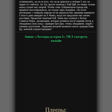
остановились, но из-за того, что он не двигался в течение 5 лет, он
падает от слабости. Ах Гоу просит помощи у Бай Цай, но теперь только
палка служит ему опорой. Чтобы стать губернатором города ему
придётся баллотироваться, но только через поединок. Он хочет
поговорить с темными людьми об их недовольстве законами каменного
Стила и даже нападает на А Фенга, когда тот предлагает ему начать
восстание. Предстоит тяжёлый бой. Затем ему сообщат о Белом
Символе Веры, организации, которая возникла после падения богов и
объединила свои силы с принцем Цзи Цяо, чтобы объединить людей с
семенем долголетия. Лидерами которой являются шесть граждан Вань
Цу, жителей острова"призрака".
Аниме «Легенды и герои 3» ТВ-3 смотреть
онлайн
Плееры: