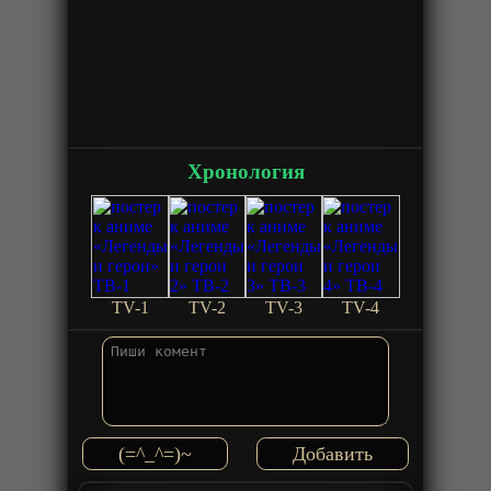
Хронология
TV-1
TV-2
TV-3
TV-4
(=^_^=)~