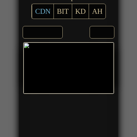
CDN
BIT
KD
AH