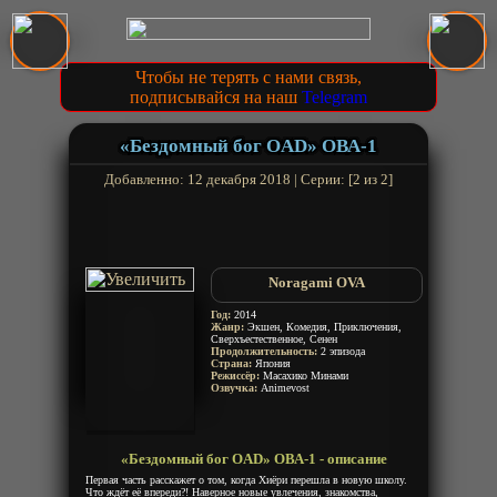
Чтобы не терять с нами связь,
подписывайся на наш
Telegram
«Бездомный бог OAD» ОВА-1
Добавленно: 12 декабря 2018 | Серии: [2 из 2]
Noragami OVA
Год:
2014
Жанр:
Экшен, Комедия, Приключения,
Сверхъестественное, Сенен
Продолжительность:
2 эпизода
Страна:
Япония
Режиссёр:
Масахико Минами
Озвучка:
Animevost
«Бездомный бог OAD» ОВА-1 - описание
Первая часть расскажет о том, когда Хиёри перешла в новую школу.
Что ждёт её впереди?! Наверное новые увлечения, знакомства,