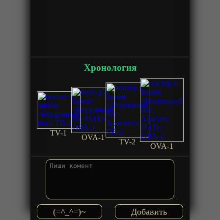
Хронология
TV-1
OVA-1
TV-2
OVA-1
(=^_^=)~