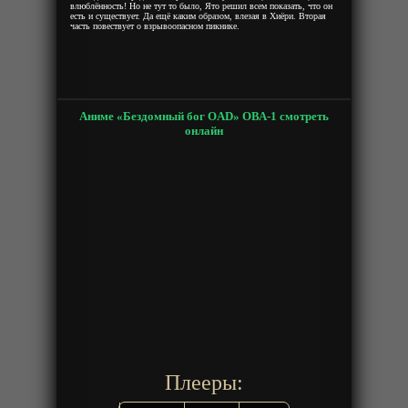
влюблённость! Но не тут то было, Ято решил всем показать, что он
есть и существует. Да ещё каким образом, влезая в Хиёри. Вторая
часть повествует о взрывоопасном пикнике.
Аниме «Бездомный бог OAD» ОВА-1 смотреть
онлайн
Плееры: