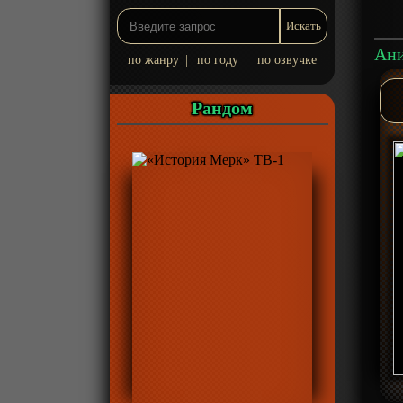
по жанру
|
по году
|
по озвучке
Рандом