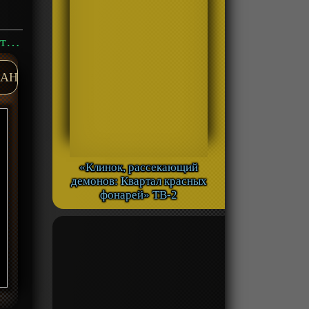
Аниме «Блич: Восстание алмазной пыли» Фильм-2 смотреть онлайн
AH
«Клинок, рассекающий
демонов: Квартал красных
фонарей» ТВ-2