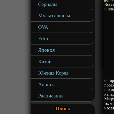
Сериалы
Мультсериалы
OVA
Film
Япония
Китай
Южная Корея
осто
Анонсы
пораж
похищ
напад
Расписание
Мацу
то, ч
Поиск
изол