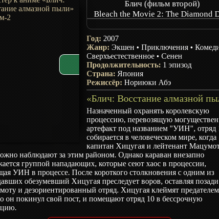
Блич (фильм второй)
Bleach the Movie 2: The Diamond 
Rebellion
Gekijouban Bleach: The DiamondD
Год:
2007
Rebellion Mou Hitotsu no Hyourin
Жанр:
Экшен
•
Приключения
•
Комед
Сверхъестественное
•
Сенен
Продолжительность:
1 эпизод
Страна:
Япония
Режиссёр:
Нориюки Абэ
Назначенный охранять королевскую
процессию, перевозящую могуществе
артефакт под названием "УИН", отряд 
собирается в человеческом мире, когда
капитан Хицугая и лейтенант Мацумо
рожно наблюдают за этим районом. Однако караван внезапно
ается группой нападающих, которые сеют хаос в процессии,
ая УИН в процессе. После короткого столкновения с одним из
авших обезумевший Хицугая преследует воров, оставляя позади
моту и дезориентированный отряд. Хицугая клеймят предателем
то он покинул свой пост, и помещают отряд 10 в бессрочную
яцию.