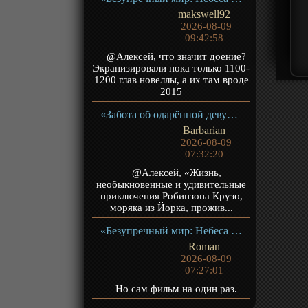
makswell92
2026-08-09
09:42:58
@Алексей, что значит доение?
Экранизировали пока только 1100-
1200 глав новеллы, а их там вроде
2015
«Забота об одарённой девушке: В престижной школе, полной высококлассных учеников, я буду тайно заботиться о самой красивой девушке (не имеющей никаких жизненных навыков)» ТВ-1
Barbarian
2026-08-09
07:32:20
@Алексей, «Жизнь,
необыкновенные и удивительные
приключения Робинзона Крузо,
моряка из Йорка, прожив...
«Безупречный мир: Небеса в огне девяти бедствий» Фильм-2
Roman
2026-08-09
07:27:01
Но сам фильм на один раз.