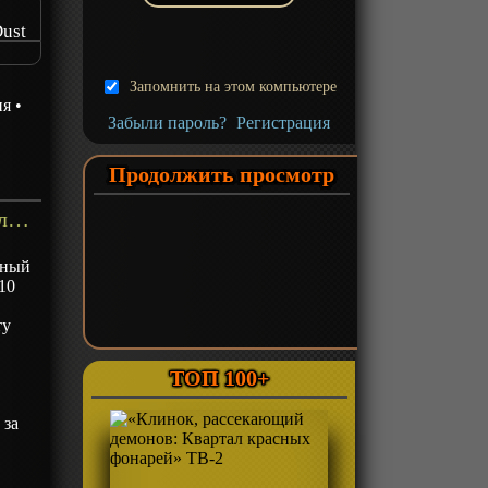
Dust
ust
Запомнить на этом компьютере
maru
ия
•
Забыли пароль?
Регистрация
Продолжить просмотр
«Блич: Восстание алмазной пыли» Фильм-2 - описание
нный
10
ту
ТОП 100+
 за