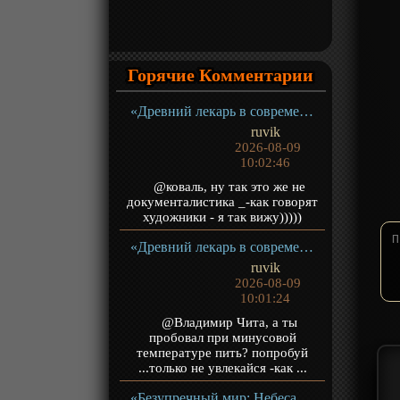
Горячие Комментарии
«Древний лекарь в современном городе» ТВ-1
ruvik
2026-08-09
10:02:46
@коваль, ну так это же не
документалистика _-как говорят
художники - я так вижу)))))
«Древний лекарь в современном городе» ТВ-1
ruvik
2026-08-09
10:01:24
@Владимир Чита, а ты
пробовал при минусовой
температуре пить? попробуй
...только не увлекайся -как ...
«Безупречный мир: Небеса в огне девяти бедствий» Фильм-2