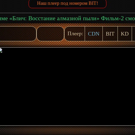
Наш плеер под номером BIT!
Плеер:
CDN
BIT
KD