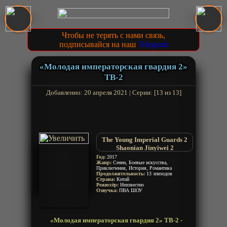
Чтобы не терять с нами связь,
подписывайся на наш
Telegram
«Молодая императорская гвардия 2»
ТВ-2
Добавленно: 20 апреля 2021 | Серии: [13 из 13]
The Young Imperial Guards 2
Shaonian Jinyiwei 2
Год:
2017
Жанр:
Сенен, Боевые искусства,
Приключения, История, Романтика
Продолжительность:
13 эпизодов
Страна:
Китай
Режиссёр:
Неизвестно
Озвучка:
ПВА ШОУ
«Молодая императорская гвардия 2» ТВ-2 -