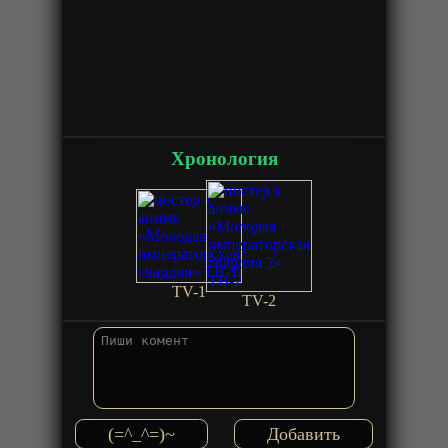
Хронология
TV-1
TV-2
(=^_^=)~