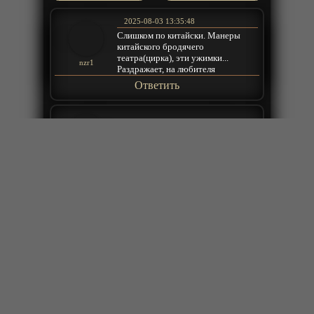
2025-08-03 13:35:48
Слишком по китайски. Манеры
китайского бродячего
театра(цирка), эти ужимки...
nzr1
Раздражает, на любителя
Ответить
2024-03-20 20:09:31
ешо одно амерканское фуфло,
пришли увидели победили. ХА
nomed
Ответить
2022-01-11 00:30:03
Еще не одного китайского аниме не
видел законченного ,то брасают на
4-6 сезонах или раньше
Леонид
+
ещё комментарии
Ответить
2021-04-15 23:02:38
Оборвали сезон на полуслове.