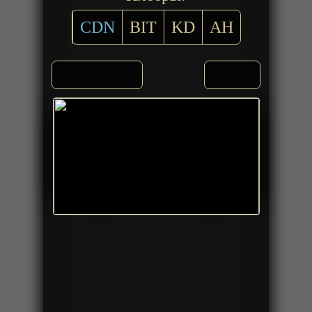
CDN
BIT
KD
AH