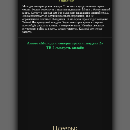
описание
Молодая императорская гвардия 2, является продолжением первого
сезона. Фильм повествует о правлении династии Мин и о божественной
книге. Которую написал сам Бог и доверил на хранение знатной семье.
Книга повествует об оружии массового поражения, и о не
ограниченной власти её обладателя. В это время происходит создание
Тайной Императорской гвардии. Через некоторое время в гвардии
произойдёт раскол на южную и северную части. Начнётся жестокая
внутренняя война за власть, раскол усилится. Куда всё это может
завести?
Аниме «Молодая императорская гвардия 2»
ТВ-2 смотреть онлайн
Плееры: