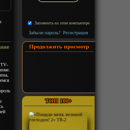
и
Запомнить на этом компьютере
Забыли пароль?
Регистрация
Продолжить просмотр
ание
 TV-
ниме.
ена,
жемся
о
ороль
ТОП 100+
з
сь
лей