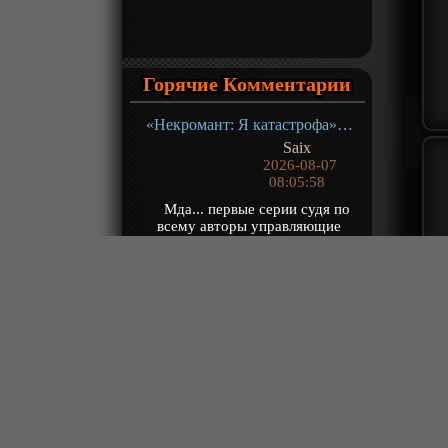
Горячие Комментарии
«Некромант: Я катастрофа» ТВ-1
Saix
2026-08-07
08:05:58
Мда... первые серии судя по
всему авторы управляющие
нейронкой хоть как-то смотрел за
тем что рисует...
«Континент силы и духа» ТВ-1
Yzzu
2026-08-07
07:50:53
@Владимир Чита, долго
объяснять, когда посмотришь, сам
поймешь
«Путешествие к бессмертию 5» ТВ-5