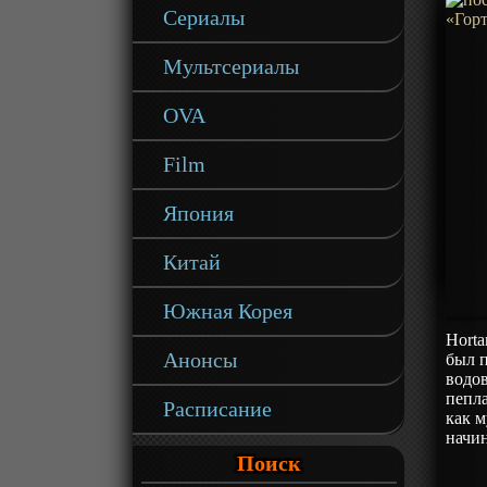
Сериалы
Мультсериалы
OVA
Film
Япония
Китай
Южная Корея
Horta
Анонсы
был п
водов
пепла
Расписание
как 
начи
Поиск