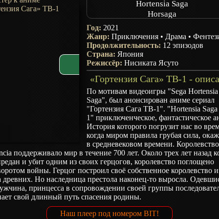
Hortensia Saga
Horsaga
Год:
2021
Жанр:
Приключения
•
Драма
•
Фентез
Продолжительность:
12 эпизодов
Страна:
Япония
Режиссёр:
Нисиката Ясуто
«Гортензия Сага» ТВ-1 - опис
По мотивам видеоигры "Sega Hortensia
Saga", был анонсирован аниме сериал
"Гортензия Сага ТВ-1". "Hortensia Saga
1" приключенческое, фантастическое а
История которого погрузит нас во врем
когда миром правила грубая сила, ока
в средневековом времени. Королевств
ncia поддерживало мир в течение 700 лет. Около трех лет назад к
редан и убит одним из своих герцогов, королевство поглощено
оротом войны. Герцог построил своё собственное королевство и
 древних. Но наследница престола наконец-то выросла. Одевши
мужчина, принцесса в сопровождении своей группы последовате
нает свой длинный путь спасения родины.
Наш плеер под номером BIT!