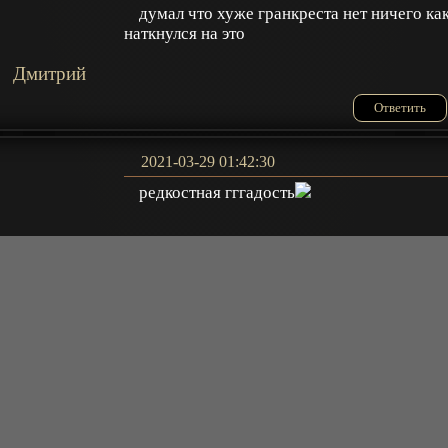
думал что хуже гранкреста нет ничего ка
наткнулся на это
Дмитрий
Ответить
2021-03-29 01:42:30
редкостная гггадость
Юрий
Ответить
2021-03-25 16:56:59
Полное г 2-сезон не нужен
ARHI666