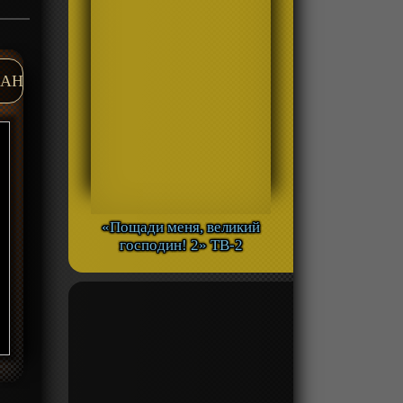
AH
«Пощади меня, великий
господин! 2» ТВ-2