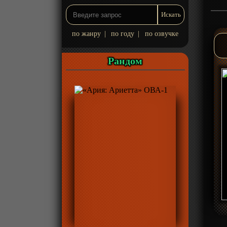
по жанру
|
по году
|
по озвучке
Рандом