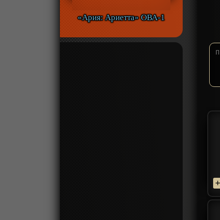
«Ария: Ариетта» ОВА-1