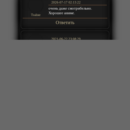
2026-07-17 02:13:22
очень даже смотрибельно.
Хорошее аниме.
Tralistr
Ответить
2021-06-22 23:08:29
Птичка колибри - Бразильская
сказка?
Константин
Ответить
2021-06-07 22:33:52
Эх, а с бородой ему больше идет...
RussoManiacal
e
Ответить
2021-05-09 23:44:31
Зачем ети железки? Простыми
кулаками можно убить зачем
объясните мне им железные