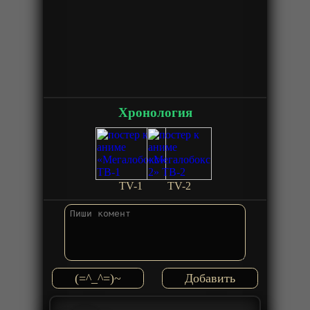
Хронология
TV-1
TV-2
(=^_^=)~