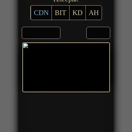
CDN
BIT
KD
AH