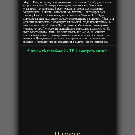
Megalo Box, использует механические конечности "Gear", увеличивая
скорость и силу. Потенциал молодого человека как боксера не
ограничен, но незаконный факт участия в поединках заставляет
зарабатывать на жизнь, договорными матчами. Так требует босс
Гансаку Нанбу. Всё меняется, когда чемпион Megalo Box Юури
выходит на ринг под видом простого претендента с вызовом: "Если вы
серьезно собираетесь снова бороться со мной, тогда пробивайтесь ко
мне и моему рингу". Джан Дог вступает в Мегалонию: всемирный
турнир, который определит сильнейшего боксера из всех мегало. Не
имея собственного имени, он берёт прозвище «Джо» и начинает
восхождение с низов ранжированного списка бойцов. Осталось три
месяца, и Джо должен встретиться с противниками, с которыми
никогда не боролся, чтобы справиться с задачей своего соперника.
Аниме «Мегалобокс 2» ТВ-2 смотреть онлайн
Плееры: