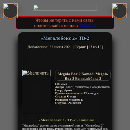
Чтобы не терять с нами связь,
подписывайся на наш
Telegram
«Мегалобокс 2» ТВ-2
Добавленно: 27 июня 2021 | Серии: [13 из 13]
Megalo Box 2 Nomad: Megalo
Box 2 Великий бокс 2
Год:
2021
Жанр:
Экшен, Фантастика, Повседневность,
Спорт, Драма
Продолжительность:
13 эпизодов
Страна:
Япония
Режиссёр:
Морияма Ё
Озвучка:
Animevost
«Мегалобокс 2» ТВ-2 - описание
"Мегалобокс" фэнтези аниме о спортивной жизни. "Мегалобокс 2"
продолжение аниме предыдущего сезона. Джан Дог подпольный боец