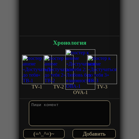
Хронология
TV-1
TV-2
TV-3
OVA-1
(=^_^=)~