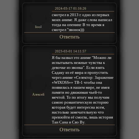
2024-03-17 01:16:26
смотрел в 2013 г. одно из первых
моих аниме. Я даже слова написал
тогда на опенинг. В то время я
liool
смотрел "звонок)))
Ответить
2023-03-01 14:11:57
Я бы назвал это аниме "Можно ли
испытывать нежные чувства к
девочке из звонка". Если взять
Садаку из её мира и пропустить
через аниме «Селектор: Заражение
«WIXOSS»» ТВ-1 чтобы она
появилась в нашем мире, не имея
памяти но движимая чьей-то
Алексей
мечтой. То по итогу мы получим
самою романтическую историю
которая будет интересна всем,
настолько замечательную что
превзойти её смогла, лишь история
Тан Сана и Сяо Ву.
Ответить