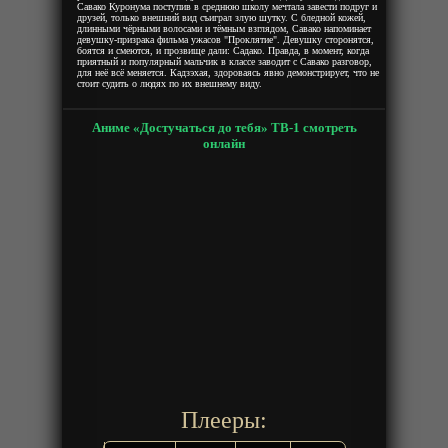
Савако Куронума поступив в среднюю школу мечтала завести подруг и
друзей, только внешний вид съиграл злую шутку. С бледной кожей,
длинными чёрными волосами и тёмным взглядом, Савако напоминает
девушку-призрака фильма ужасов "Проклятие". Девушку сторонятся,
боятся и смеются, и прозвище дали: Садако. Правда, в момент, когда
приятный и популярный мальчик в классе заводит с Савако разговор,
для неё всё меняется. Кадзэхая, здороваясь явно демонстрирует, что не
стоит судить о людях по их внешнему виду.
Аниме «Достучаться до тебя» ТВ-1 смотреть
онлайн
Плееры: