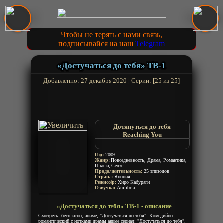
Чтобы не терять с нами связь,
подписывайся на наш
Telegram
«Достучаться до тебя» ТВ-1
Добавленно: 27 декабря 2020 | Серии: [25 из 25]
Дотянуться до тебя
Reaching You
Reach You
Kimi ni Todoke: From Me to You
Год:
2009
Жанр:
Повседневность, Драма, Романтика,
Школа, Седзе
Продолжительность:
25 эпизодов
Страна:
Япония
Режиссёр:
Хиро Кабураги
Озвучка:
Anilibria
«Достучаться до тебя» ТВ-1 - описание
Смотреть, бесплатно, аниме, "Достучаться до тебя". Комедийно
романтический с нотками драмы аниме сериал: "Достучаться до тебя".