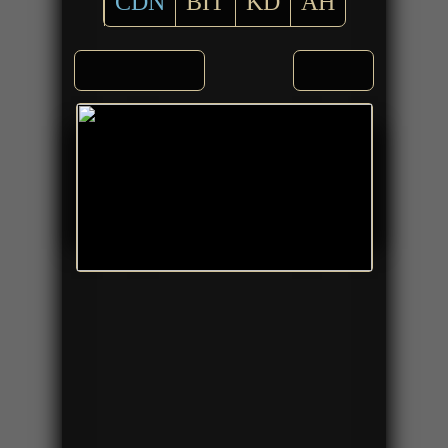
CDN
BIT
KD
AH