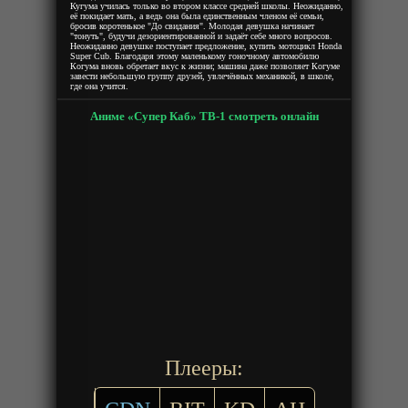
Кугума училась только во втором классе средней школы. Неожиданно,
её покидает мать, а ведь она была единственным членом её семьи,
бросив коротенькое "До свидания". Молодая девушка начинает
"тонуть", будучи дезориентированной и задаёт себе много вопросов.
Неожиданно девушке поступает предложение, купить мотоцикл Honda
Super Cub. Благодаря этому маленькому гоночному автомобилю
Когума вновь обретает вкус к жизни; машина даже позволяет Когуме
завести небольшую группу друзей, увлечённых механикой, в школе,
где она учится.
Аниме «Супер Каб» ТВ-1 смотреть онлайн
Плееры: