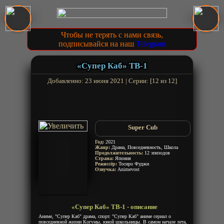
Чтобы не терять с нами связь,
подписывайся на наш
Telegram
«Супер Каб» ТВ-1
Добавленно: 23 июня 2021 | Серии: [12 из 12]
Super Cub
Год:
2021
Жанр:
Драма, Повседневность, Школа
Продолжительность:
12 эпизодов
Страна:
Япония
Режиссёр:
Тосиро Фуджи
Озвучка:
Animevost
«Супер Каб» ТВ-1 - описание
Аниме, "Супер Каб" драма, спорт. "Супер Каб" аниме сериал о
повседневной жизни Когумы, юной школьницы. В самом начале лета,