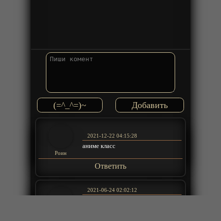
(=^_^=)~
2021-12-22 04:15:28
аниме класс
Роин
Ответить
2021-06-24 02:02:12
аниме на последних минутах 12
серии прям в конце в душу в
летело!
Серафим