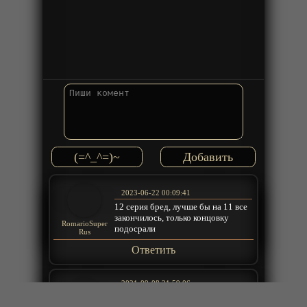
(=^_^=)~
2023-06-22 00:09:41
12 серия бред, лучше бы на 11 все
закончилось, только концовку
RomarioSuper
подосрали
Rus
Ответить
2021-09-08 21:59:06
У меня все-таки осталось не