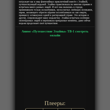
погружает нас в мир фэнтезийных приключений вместе с Элайной,
путешествующей ведьмой. Элайна странствовала по многим странам и
встречала много разных людей. И вот она оказалась в городе,
принимавшем только волшебников, мускулистых любящих великанов,
парня, желающего обрести обратно возлюбленную из лап смерти,
принцессу оставшуюся одной в растерзанной стране. Это история и
другие, сопровождают нашу ведьмочку. Элайна встречала особенно
своеобразных людей и переживала прекрасные моменты, даже сейчас
ведьма продолжает своё путешествие.
Аниме «Путешествие Элайны» ТВ-1 смотреть
онлайн
Плееры: