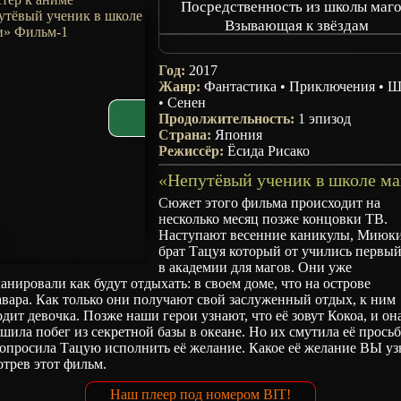
Посредственность из школы маго
Взывающая к звёздам
Бездарь в старшей школе магии
Взывающая к звёздам
Год:
2017
Бездарный ученик старшей шко
Жанр:
Фантастика
•
Приключения
•
Ш
магии: Взывающая к звёздам
•
Сенен
Продолжительность:
Mahouka Koukou no Rettousei Mov
1 эпизод
Страна:
Япония
Hoshi wo Yobu Shoujo
Режиссёр:
Ёсида Рисако
The Irregular at Magic High School
Movie
The Irregular at Magic High School
Сюжет этого фильма происходит на
Movie - The Girl Who Summons The 
несколько месяц позже концовки ТВ.
Gekijouban Mahouka Koukou n
Наступают весенние каникулы, Миюки
Rettousei
брат Тацуя который от учились первый
в академии для магов. Они уже
анировали как будут отдыхать: в своем доме, что на острове
вара. Как только они получают свой заслуженный отдых, к ним
дит девочка. Позже наши герои узнают, что её зовут Кокоа, и он
шила побег из секретной базы в океане. Но их смутила её просьб
опросила Тацую исполнить её желание. Какое её желание ВЫ уз
трев этот фильм.
Наш плеер под номером BIT!