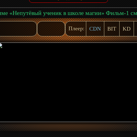
Плеер:
CDN
BIT
KD