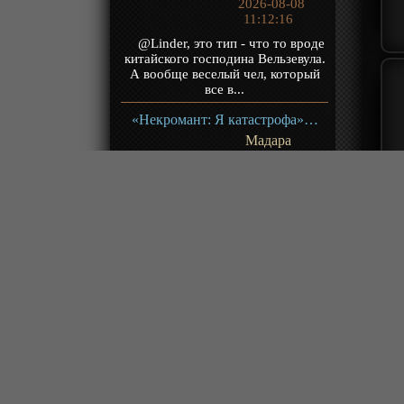
2026-08-08
11:12:16
@Linder, это тип - что то вроде
китайского господина Вельзевула.
А вообще веселый чел, который
все в...
«Некромант: Я катастрофа» ТВ-1
Мадара
2026-08-08
09:58:44
Представте что если бы Соло
Левелинг сделали бы ИИ? Вот тут
тоже самое, только это
произведение лучш...
«Несравненный боевой дух 2» ТВ-2
Сосновка Ц.
2026-08-08
09:44:55
И тут в ИИ скатилось что ли?