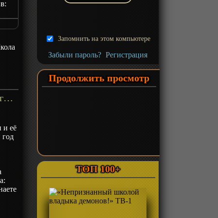
в:
:
Запомнить на этом компьютере
лы
кола
Забыли пароль?
Регистрация
ie:
Продолжить просмотр
 The
«Непутёвый ученик в школе магии» Фильм-1 - описание
 The
Stars
o
 и её
 год
ТОП 100+
а
а:
наете