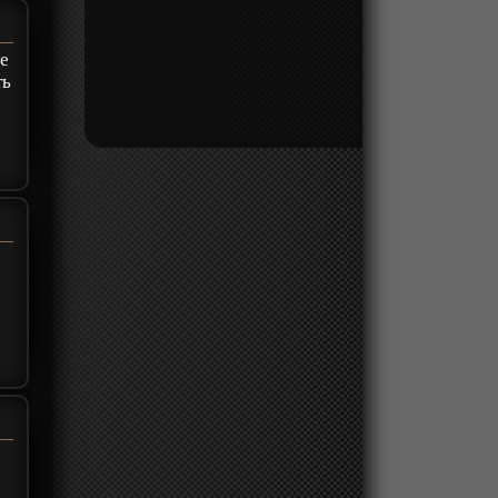
це
ть