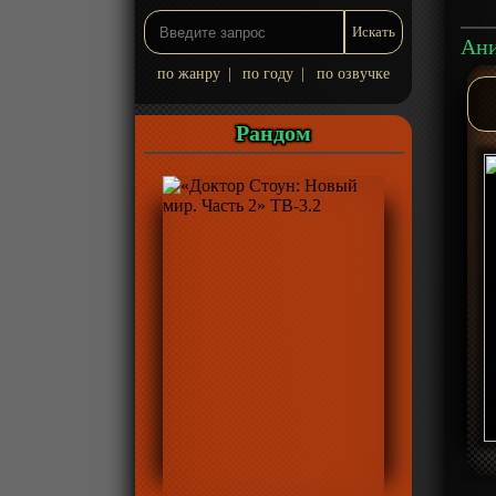
по жанру
|
по году
|
по озвучке
Рандом