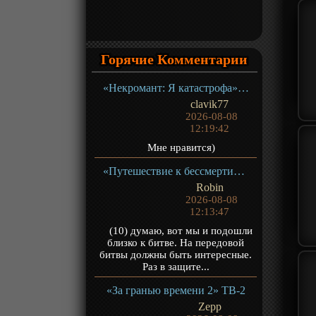
Горячие Комментарии
«Некромант: Я катастрофа» ТВ-1
clavik77
2026-08-08
12:19:42
Мне нравится)
«Путешествие к бессмертию 5» ТВ-5
Robin
2026-08-08
12:13:47
(10) думаю, вот мы и подошли
близко к битве. На передовой
битвы должны быть интересные.
Раз в защите...
«За гранью времени 2» ТВ-2
Zepp