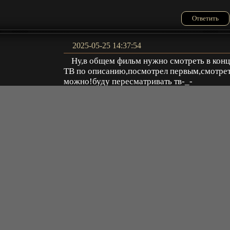
Ответить
2025-05-25 14:37:54
Ну,в общем фильм нужно смотреть в кон
ТВ по описанию,посмотрел первым,смотре
можно!буду пересматривать тв-_-
Мс
Ответить
2021-06-23 17:12:02
Топ. Побольше подобного
Schloda
Ответить
2020-03-10 15:49:53