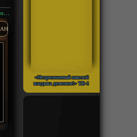
Аниме «Непутёвый ученик в школе магии» Фильм-1 смотреть онлайн
AH
«Непризнанный школой
владыка демонов!» ТВ-1