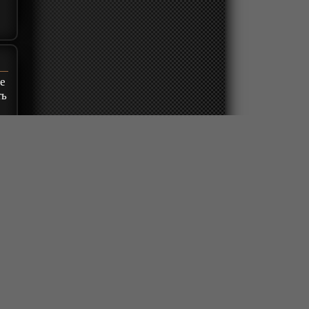
це
ть