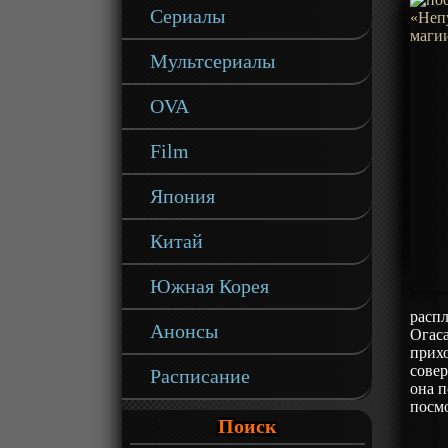
Сериалы
Мультсериалы
OVA
Film
Япония
Китай
Южная Корея
распл
Анонсы
Огаса
прихо
совер
Расписание
она п
посмо
Поиск