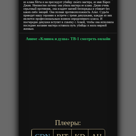
из клана Меча и на преследует убийцу своего мастера, ее имя Варел
Джин. Неизвестно почему она убила мастера ее клана. Джин очень
серьезный противник, она владеет магией беспорядка и убивает без
каких-либо эмоций. Она полная противоположность Алке. Судьба
приведет нашу героиню к встрече с тремя девушками, каждая из них
является профессиональным воином определенного класса. И
поочередно девушки вступят в схватку с Алкой, чтобы она исполнила
последнее желание мастера оставила путь убийцы и жила мирной
жизнью.
Аниме «Клинок и душа» ТВ-1 смотреть онлайн
Плееры: