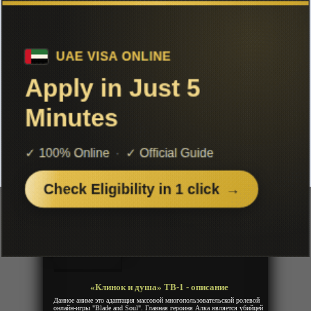
Чтобы не терять с нами связь,
подписывайся на наш
Telegram
«Клинок и душа» ТВ-1
Добавленно: 16 июля 2019 | Серии: [13 из 13]
Blade and Soul
Blade & Soul
Год:
2014
Жанр:
Экшен, Боевые искусства, Фентези,
Приключения
Продолжительность:
13 эпизодов
Страна:
Япония
Режиссёр:
Хироси Такэути
Озвучка:
Animevost
«Клинок и душа» ТВ-1 - описание
Данное аниме это адаптация массовой многопользовательской ролевой
онлайн-игры "Blade and Soul". Главная героиня Алка является убийцей