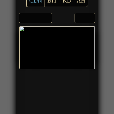
CDN
BIT
KD
AH