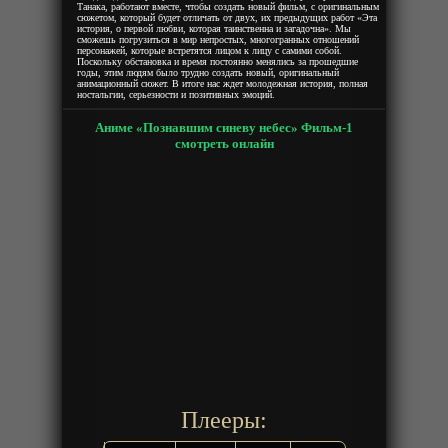
Танака, работают вместе, чтобы создать новый фильм, с оригинальным
сюжетом, который будет отличать от двух, их предыдущих работ «Эта
история, о первой любви, которая таинственна и загадочна». Мы
сможешь погрузиться в мир непростых, многогранных отношений
персонажей, которые встретятся лицом к лицу с самими собой.
Поскольку обстановка и время постоянно менялись за прошедшие
годы, этим людям было трудно создать новый, оригинальный
анимационный сюжет. В итоге нас ждет молодежная история, полная
ностальгии, серьезности и позитивных эмоций.
Аниме «Познавшим синеву небес» Фильм-1
смотреть онлайн
Плееры: