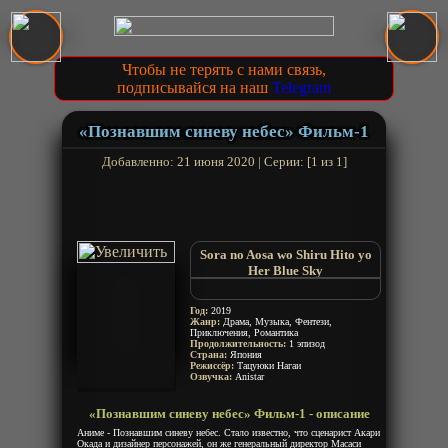
Чтобы не терять с нами связь,
подписывайся на наш
Telegram
«Познавшим синеву небес» Фильм-1
Добавленно: 21 июня 2020 | Серии: [1 из 1]
Sora no Aosa wo Shiru Hito yo
Her Blue Sky
Тот, кто знает неба синеву
The Person Who Knows How
Год:
2019
Blue the Sky Is
Жанр:
Драма, Музыка, Фентези,
Приключения, Романтика
Она видела небо
Продолжительность:
1 эпизод
Страна:
Япония
Режиссёр:
Тацуюки Нагаи
Озвучка:
Anistar
«Познавшим синеву небес» Фильм-1 - описание
Аниме - Познавшим синеву небес. Стало известно, что сценарист Акари
Окада и дизайнер персонажей, он же генеральный директор Масаси