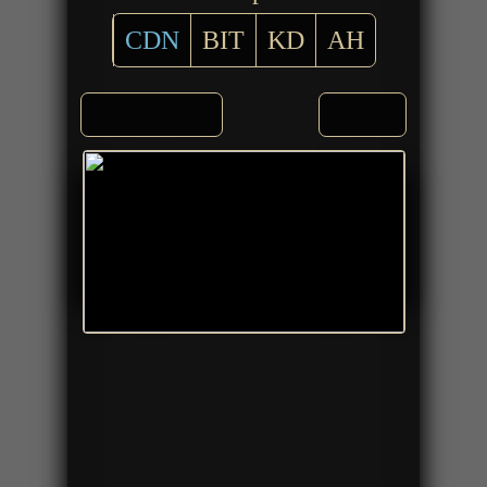
CDN
BIT
KD
AH