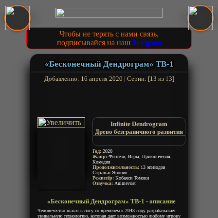
Чтобы не терять с нами связь,
подписывайся на наш
Telegram
«Бесконечный Дендрограм» ТВ-1
Добавленно: 16 апреля 2020 | Серии: [13 из 13]
Infinite Dendrogram
Древо безграничного развития
Бесконечная дендрограмма
Инфинити Дендрограмм
Год:
2020
Жанр:
Фентези, Игры, Приключения,
Комедия
Продолжительность:
13 эпизодов
Страна:
Япония
Режиссёр:
Кобаяси Томоки
Озвучка:
Animevost
«Бесконечный Дендрограм» ТВ-1 - описание
Человечество шагая в ногу со временем к 2043 году разрабатывает
уникальную технологию, которая дает возможностью любому игроку