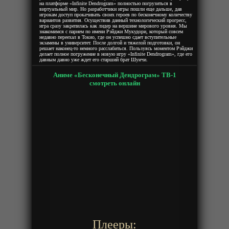
на платформе «Infinite Dendrogram» полностью погрузиться в
виртуальный мир. Но разработчики игры пошли еще дальше, дав
игрокам доступ прокачивать своих героев по бесконечному количеству
вариантов развития. Осуществив данный технологический прогресс,
игра сразу закрепилась как лидер на вершине мирового уровня. Мы
знакомимся с парнем по имени Рэйджи Мукудори, который совсем
недавно переехал в Токио, где он успешно сдает вступительные
экзамены в университет. После долгой и тяжелой подготовки, он
решает наконец-то немного расслабиться. Пользуясь моментом Рэйджи
делает полное погружение в новую игру «Infinite Dendrogram», где его
давным давно уже ждет его старший брат Шуичи.
Аниме «Бесконечный Дендрограм» ТВ-1
смотреть онлайн
Плееры: