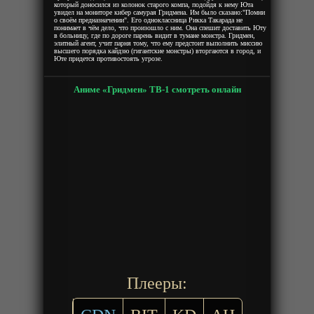
который доносился из колонок старого компа, подойдя к нему Юта
увидел на мониторе кибер самурая Гридмена. Им было сказано:"Помни
о своём предназначении". Его одноклассница Рикка Такарада не
понимает в чём дело, что произошло с ним. Она спешит доставить Юту
в больницу, где по дороге парень видит в тумане монстра. Гридмен,
элитный агент, учит парня тому, что ему предстоит выполнить миссию
высшего порядка кайдзю (гигантские монстры) вторгаются в город, и
Юте придется противостоять угрозе.
Аниме «Гридмен» ТВ-1 смотреть онлайн
Плееры: