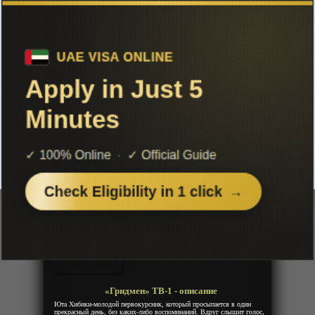
Чтобы не терять с нами связь,
подписывайся на наш
Telegram
«Гридмен» ТВ-1
Добавленно: 22 декабря 2018 | Серии: [12 из 12]
SSSS.Gridman
Год:
2018
Жанр:
Фантастика, Меха
Продолжительность:
12 эпизодов
Страна:
Япония
Режиссёр:
Акира Амэмия
Озвучка:
Animevost
«Гридмен» ТВ-1 - описание
Юта Хибики-молодой первокурсник, который просыпается в один
прекрасный день, без каких-либо воспоминаний. Вдруг слышит голос,