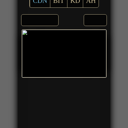
CDN
BIT
KD
AH