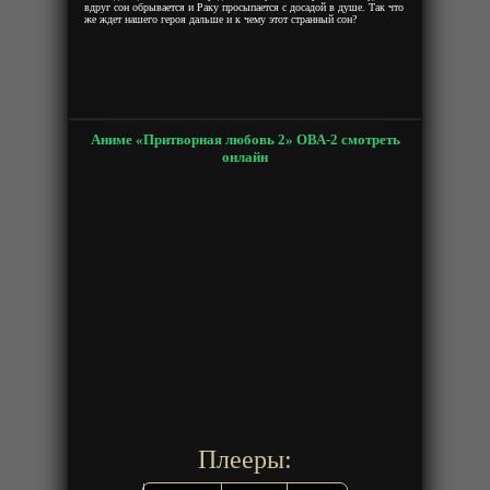
вдруг сон обрывается и Раку просыпается с досадой в душе. Так что
же ждет нашего героя дальше и к чему этот странный сон?
Аниме «Притворная любовь 2» ОВА-2 смотреть
онлайн
Плееры: