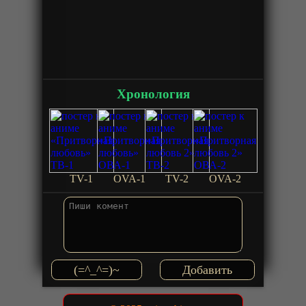
Хронология
TV-1
OVA-1
TV-2
OVA-2
(=^_^=)~