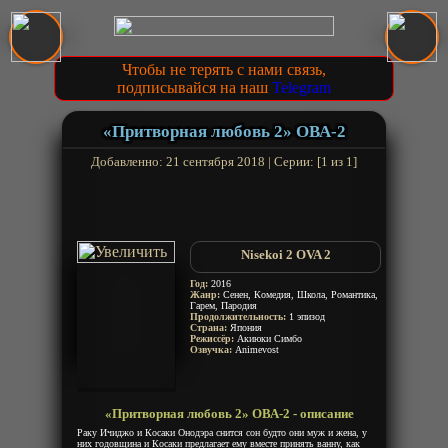
Чтобы не терять с нами связь,
подписывайся на наш
Telegram
«Притворная любовь 2» ОВА-2
Добавленно: 21 сентября 2018 | Серии: [1 из 1]
Nisekoi 2 OVA 2
Год:
2016
Жанр:
Сенен, Комедия, Школа, Романтика,
Гарем, Пародия
Продолжительность:
1 эпизод
Страна:
Япония
Режиссёр:
Акиюки Симбо
Озвучка:
Animevost
«Притворная любовь 2» ОВА-2 - описание
Раку Ичиджо и Косаки Онодэра снится сон будто они муж и жена, у
них годовщина и Косаки предлагает ему вместе принять ванну, как